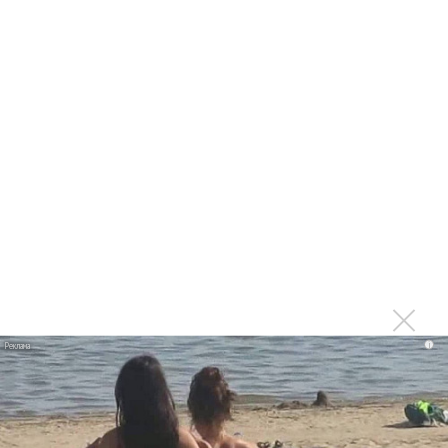
BTS не распускаются!
BTS выпустили антологию и клип
Последнее
Suno внедрил инструмент по нарушениям авторских
прав и новые водяные знаки
«Рианна работает в студии», - проговорился ее
партнер A$AP Rocky
Гленн Хьюз завершил свою гастрольную карьеру
Suno проиграла суд о нарушении авторских прав
немецкому лицензиату
i
Linkin Park показал трейлер документального фильма
«Unshatter»
РАО потребовало от театра Кадышевой неустойку