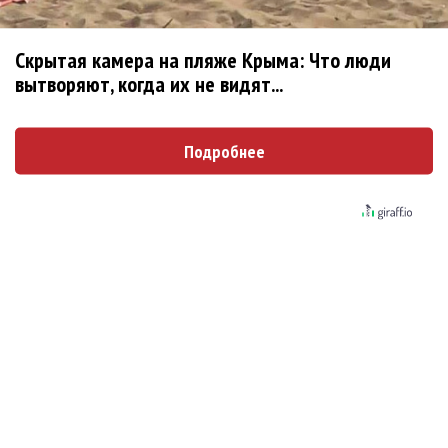
Александр Добронравов рассказал «Чего хотят
мужчины?»
Скрытая камера на пляже Крыма: Что люди
вытворяют, когда их не видят...
Новое
Подробнее
«Элли на маковом поле», Максим Лутчак и
«Смешарики» объединились
Сосо Павлиашвили и Максим Фадеев
показали клип «Я не вернулся»
Александр Добронравов рассказал «Чего
хотят мужчины?»
Гитарист Black Sabbath Тони Айомми показал
первую песню из сольного альбома