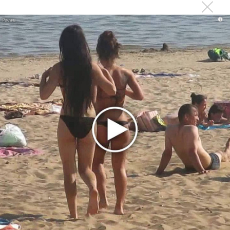
немецкому лицензиату
Linkin Park показал трейлер документального фильма
i
«Unshatter»
РАО потребовало от театра Кадышевой неустойку
В сеть выложен уникальный концерт Led Zeppelin
1970 года
Ферги стала петь в Black Eyed Peas, чтобы стать
лучшей
Сосо Павлиашвили и Максим Фадеев показали клип «Я
не вернулся»
Zivert дебютировала в большом кино
Ариана Гранде сделает перерыв в публичности
Ваня Дмитриенко побил рекорд Егора Крида, став
самым юным артистом, собравшим Лужники
Группа Dabro добилась отмены бренда ресторана
Da'Bro