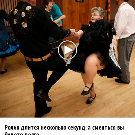
Suno проиграла суд о нарушении авторских прав
немецкому лицензиату
Linkin Park показал трейлер документального фильма
«Unshatter»
РАО потребовало от театра Кадышевой неустойку
В сеть выложен уникальный концерт Led Zeppelin
1970 года
Ферги стала петь в Black Eyed Peas, чтобы стать
лучшей
Сосо Павлиашвили и Максим Фадеев показали клип «Я
не вернулся»
Zivert дебютировала в большом кино
Новое
Ролик длится несколько секунд, а смеяться вы
будете долго