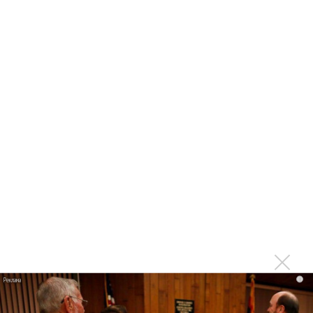
фита
Karol G выпустила альбом с Дрейком и Бруно
Марсом
Максим Фадеев и Маша Ржевская перевыпустили
«Когда я стану кошкой»
Клава Кока официально вышла «Замуж»
«Элли на маковом поле», Максим Лутчак и
«Смешарики» объединились
Авраам Руссо выпустил две солнечные песни
Сергей Сычёв - «Хит-парады в СССР. Полное
исследование»
Suno внедрил инструмент по нарушениям авторских
прав и новые водяные знаки
«Рианна работает в студии», - проговорился ее
партнер A$AP Rocky
i
Гленн Хьюз завершил свою гастрольную карьеру