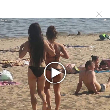
лучшей
Сосо Павлиашвили и Максим Фадеев показали клип «Я
не вернулся»
i
Zivert дебютировала в большом кино
Ариана Гранде сделает перерыв в публичности
Ваня Дмитриенко побил рекорд Егора Крида, став
самым юным артистом, собравшим Лужники
Группа Dabro добилась отмены бренда ресторана
Da'Bro
Александр Добронравов рассказал «Чего хотят
мужчины?»
Нюша нашла «Время любить»
«Три дня дождя» просят: «Не смотри наверх»
Ариана Гранде выпустила «злобный» альбом
«Petal»
Филипп Киркоров сходит с ума от «Луизы»