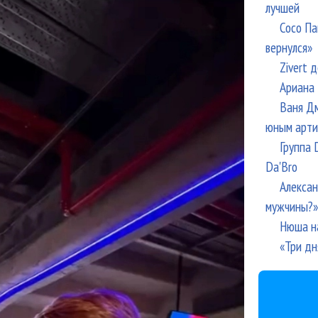
лучшей
Сосо Па
вернулся»
Zivert 
Ариана 
Ваня Дм
юным арти
Группа 
Da'Bro
Алексан
мужчины?»
Нюша н
«Три дн