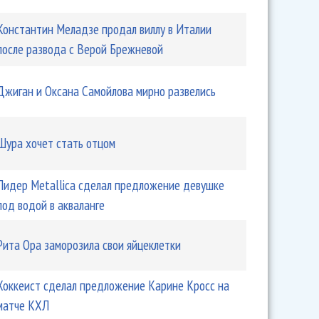
Константин Меладзе продал виллу в Италии
после развода с Верой Брежневой
Джиган и Оксана Самойлова мирно развелись
Шура хочет стать отцом
Лидер Metallica сделал предложение девушке
под водой в акваланге
Рита Ора заморозила свои яйцеклетки
Хоккеист сделал предложение Карине Кросс на
матче КХЛ