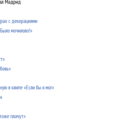
еал Мадрид
урах с декорациями
«Было мочилово!»
ут»
юбовь»
ую в клипе «Если бы я мог»
н
 тоже плачут»