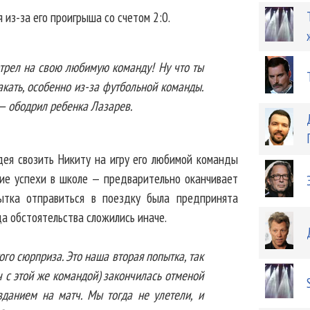
 из-за его проигрыша со счетом 2:0.
отрел на свою любимую команду! Ну что ты
акать, особенно из-за футбольной команды.
— ободрил ребенка Лазарев.
дея свозить Никиту на игру его любимой команды
шие успехи в школе — предварительно оканчивает
пытка отправиться в поездку была предпринята
а обстоятельства сложились иначе.
ого сюрприза. Это наша вторая попытка, так
ч с этой же командой) закончилась отменой
зданием на матч. Мы тогда не улетели, и