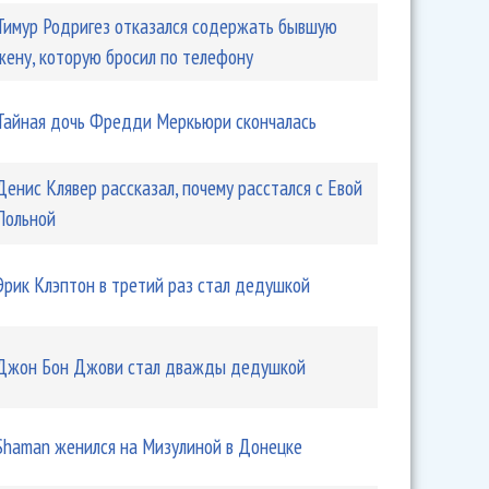
Тимур Родригез отказался содержать бывшую
жену, которую бросил по телефону
Тайная дочь Фредди Меркьюри скончалась
Денис Клявер рассказал, почему расстался с Евой
Польной
Эрик Клэптон в третий раз стал дедушкой
Джон Бон Джови стал дважды дедушкой
Shaman женился на Мизулиной в Донецке