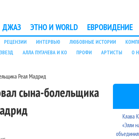
Перейти к основному
содержанию
ДЖАЗ
ЭТНО И WORLD
ЕВРОВИДЕНИЕ
РЕЦЕНЗИИ
ИНТЕРВЬЮ
ЛЮБОВНЫЕ ИСТОРИИ
КОМП
ЗВЕЗД
АЛЛА ПУГАЧЕВА И КО
ПРОФИ
АРТИСТЫ
О 
лельщика Реал Мадрид
овал сына-болельщика
Мадрид
Клава К
«Элли н
объединил