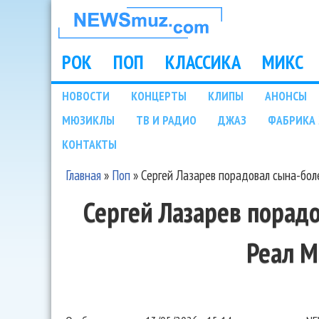
НОВОСТИ
МУЗЫКИ И
РОК
ПОП
КЛАССИКА
МИКС
Main menu
ШОУ БИЗНЕСА
НОВОСТИ
КОНЦЕРТЫ
КЛИПЫ
АНОНСЫ
Подразделы
МЮЗИКЛЫ
ТВ И РАДИО
ДЖАЗ
ФАБРИКА 
NEWSMUZ.COM
КОНТАКТЫ
Главная
»
Поп
»
Сергей Лазарев порадовал сына-бо
Вы здесь
Сергей Лазарев порад
Реал 