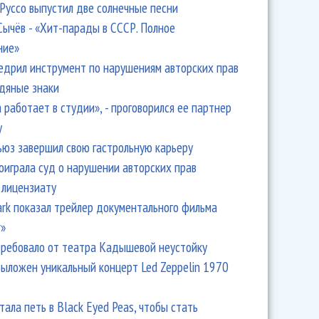
Руссо выпустил две солнечные песни
Сычёв - «Хит-парады в СССР. Полное
ние»
едрил инструмент по нарушениям авторских прав
одяные знаки
 работает в студии», - проговорился ее партнер
y
ьюз завершил свою гастрольную карьеру
оиграла суд о нарушении авторских прав
 лицензиату
Park показал трейлер документального фильма
r»
ребовало от театра Кадышевой неустойку
выложен уникальный концерт Led Zeppelin 1970
тала петь в Black Eyed Peas, чтобы стать