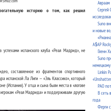
WSmuz.com
Авраам 
Сергей 
трогательную историю о том, как решил
исследова
Suno вн
и новые в
«Рианна
A$AP Rock
а успехами испанского клуба «Реал Мадрид», не
Гленн Х
Suno пр
немецкому
идео, составленное из фрагментов спортивного
Linkin 
ура испанской Ла Лиги — «Эль Классико», который
«Unshatte
не (Испания). У отца и сына были места в «логове
РАО пот
 игрокам «Реал Мадрида» и поддерживали другую
В сеть 
года
Ферги с