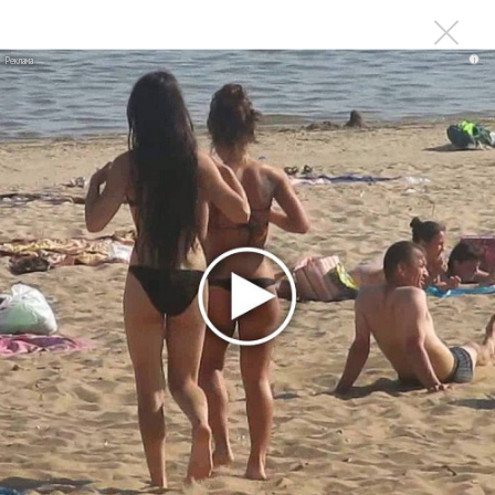
Лужниках
Сергей Лазарев оживил свою восковую куклу в клипе
i
«Самообман»
Сергей Лазарев добавил к «Самообману» ремиксы
Сергей Лазарев хочет зарегистрировать свое имя и
монограмму как бренд
Последнее
Kara Kross обнимает каждый «Новый день»
Продолжение фильма «Майкл» начнут снимать уже в
этом году
Басист Mötley Crüe признал использование плейбэка
на концертах