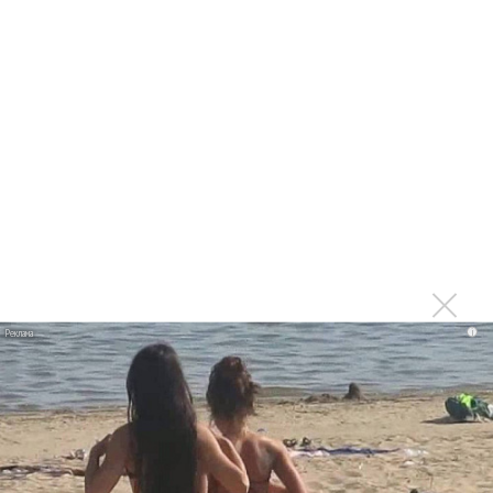
Эфир на РЕН ТВ в полночь с 9 на 10 июня.
Гуру КЕН
Быстрый поиск:
Shaman
РЕН-ТВ
Гуру Кен
Войдите
или
зарегистрируйтесь
, чтобы отправлять
комментарии
Комментарии
i
Не знал про него раньше.
Опубликовано
сб, 09/09/2023 - 15:18
пользователем
Тимур
Б. (не проверено)
Не знал про него раньше. Послушал, хорошие песни,