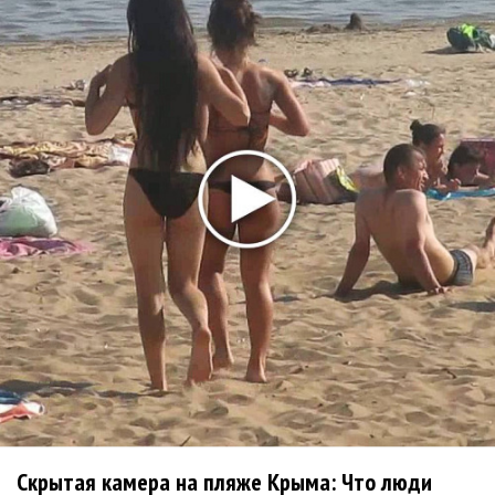
Андрей Макаревич станет отцом в пятый раз
Певец Анатолий Цой женился и обвенчался
Участница группы Spice Girls Мел Си выходит
замуж
Сергей Лазарев порадовал сына-болельщика
Реал Мадрид
Сиа будет выплачивать бывшему мужу более
40 000 долларов в месяц в качестве
алиментов
Скрытая камера на пляже Крыма: Что люди
Клава Кока выходит замуж за телеведущего