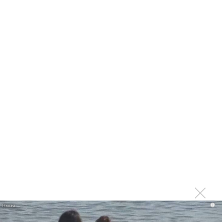
Ваня Дмитриенко побил рекорд Егора Крида, став
самым юным артистом, собравшим Лужники
Группа Dabro добилась отмены бренда ресторана
Da'Bro
Александр Добронравов рассказал «Чего хотят
мужчины?»
Нюша нашла «Время любить»
«Три дня дождя» просят: «Не смотри наверх»
Ариана Гранде выпустила «злобный» альбом
«Petal»
Филипп Киркоров сходит с ума от «Луизы»
Гитарист Black Sabbath Тони Айомми показал первую
песню из сольного альбома
Новое
i