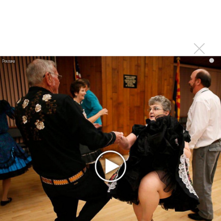
У Андрея Разина родилась дочь
Последнее
i
Kara Kross обнимает каждый «Новый день»
Продолжение фильма «Майкл» начнут снимать уже в
этом году
Басист Mötley Crüe признал использование плейбэка
на концертах
Мадонна и Кайли Миноуг впервые записали два
фита
Karol G выпустила альбом с Дрейком и Бруно
Марсом
Максим Фадеев и Маша Ржевская перевыпустили
«Когда я стану кошкой»