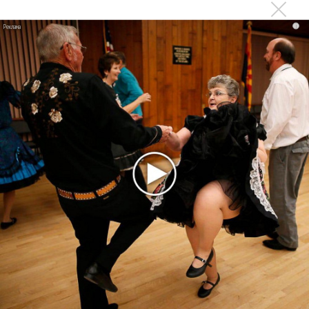
Продолжение фильма «Майкл» начнут снимать уже в
i
этом году
Басист Mötley Crüe признал использование плейбэка
на концертах
Мадонна и Кайли Миноуг впервые записали два
фита
Karol G выпустила альбом с Дрейком и Бруно
Марсом
Максим Фадеев и Маша Ржевская перевыпустили
«Когда я стану кошкой»
Клава Кока официально вышла «Замуж»
«Элли на маковом поле», Максим Лутчак и
«Смешарики» объединились
Авраам Руссо выпустил две солнечные песни
Сергей Сычёв - «Хит-парады в СССР. Полное
исследование»