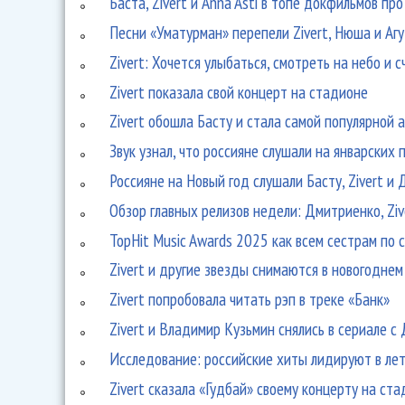
Баста, Zivert и Anna Asti в топе докфильмов пр
Песни «Уматурман» перепели Zivert, Нюша и Аг
Zivert: Хочется улыбаться, смотреть на небо и 
Zivert показала свой концерт на стадионе
Zivert обошла Басту и стала самой популярной 
Звук узнал, что россияне слушали на январских
Россияне на Новый год слушали Басту, Zivert и
Обзор главных релизов недели: Дмитриенко, Zive
TopHit Music Awards 2025 как всем сестрам по 
Zivert и другие звезды снимаются в новогодне
Zivert попробовала читать рэп в треке «Банк»
Zivert и Владимир Кузьмин снялись в сериале 
Исследование: российские хиты лидируют в ле
Zivert сказала «Гудбай» своему концерту на ст