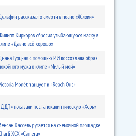
Дельфин рассказал о смерти в песне «Яблоки»
Филипп Киркоров сбросил улыбающуюся маску в
клипе «Давно всё хорошо»
Диана Гурцкая с помощью ИИ воссоздала образ
покойного мужа в клипе «Милый мой»
Victoria Monét танцует в «Reach Out»
«ДДТ» показали постапокалиптическую «Херь»
Венсан Кассель ругается на съемочной площадке
Charli XCX «Camera»