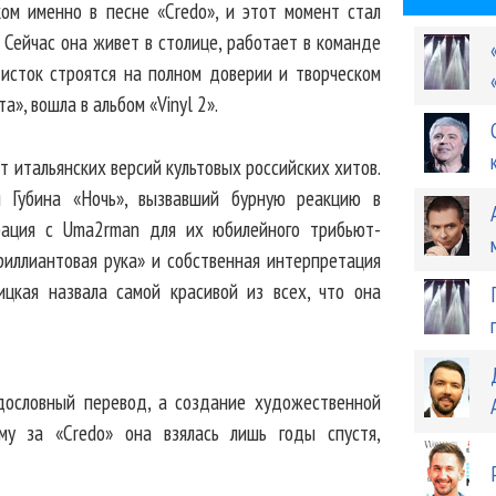
ком именно в песне «Credo», и этот момент стал
. Сейчас она живет в столице, работает в команде
ртисток строятся на полном доверии и творческом
а», вошла в альбом «Vinyl 2».
т итальянских версий культовых российских хитов.
 Губина «Ночь», вызвавший бурную реакцию в
орация с Uma2rman для их юбилейного трибьют-
риллиантовая рука» и собственная интерпретация
ицкая назвала самой красивой из всех, что она
дословный перевод, а создание художественной
му за «Credo» она взялась лишь годы спустя,