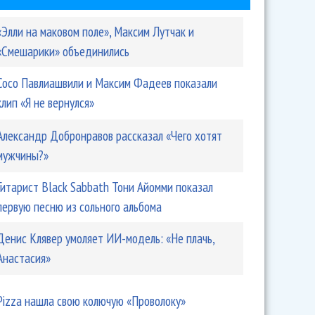
«Элли на маковом поле», Максим Лутчак и
«Смешарики» объединились
Сосо Павлиашвили и Максим Фадеев показали
клип «Я не вернулся»
Александр Добронравов рассказал «Чего хотят
мужчины?»
Гитарист Black Sabbath Тони Айомми показал
первую песню из сольного альбома
Денис Клявер умоляет ИИ-модель: «Не плачь,
Анастасия»
Pizza нашла свою колючую «Проволоку»