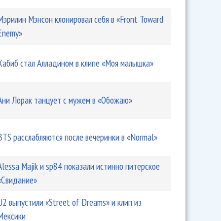
Мэрилин Мэнсон клонировал себя в «Front Toward
Enemy»
Хабиб стал Алладином в клипе «Моя малышка»
Ани Лорак танцует с мужем в «Обожаю»
BTS расслабляются после вечеринки в «Normal»
Alessa Majik и sp84 показали истинно питерское
«Свидание»
U2 выпустили «Street of Dreams» и клип из
Мексики