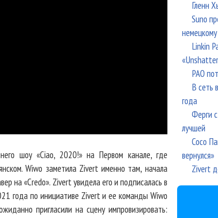
Гленн Х
Suno пр
немецкому
Linkin 
«Unshatte
РАО пот
В сеть 
года
Ферги с
лучшей
Сосо Па
него шоу «Ciao, 2020!» на Первом канале, где
вернулся»
янском. Wiwo заметила Zivert именно там, начала
Zivert 
вер на «Credo». Zivert увидела его и подписалась в
2021 года по инициативе Zivert и ее команды Wiwo
ожиданно пригласили на сцену импровизировать: