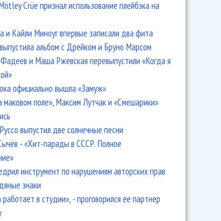
Mötley Crüe признал использование плейбэка на
 и Кайли Миноуг впервые записали два фита
 выпустила альбом с Дрейком и Бруно Марсом
Фадеев и Маша Ржевская перевыпустили «Когда я
кой»
ока официально вышла «Замуж»
а маковом поле», Максим Лутчак и «Смешарики»
ись
Руссо выпустил две солнечные песни
Сычёв - «Хит-парады в СССР. Полное
ние»
едрил инструмент по нарушениям авторских прав
одяные знаки
 работает в студии», - проговорился ее партнер
y