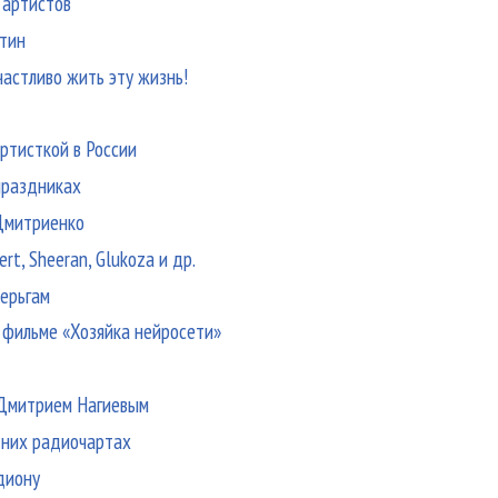
о артистов
утин
счастливо жить эту жизнь!
артисткой в России
 праздниках
 Дмитриенко
rt, Sheeran, Glukoza и др.
серьгам
м фильме «Хозяйка нейросети»
с Дмитрием Нагиевым
тних радиочартах
адиону