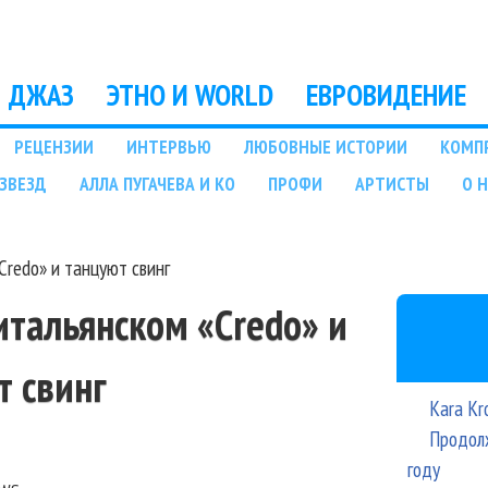
Перейти к основному
содержанию
ДЖАЗ
ЭТНО И WORLD
ЕВРОВИДЕНИЕ
РЕЦЕНЗИИ
ИНТЕРВЬЮ
ЛЮБОВНЫЕ ИСТОРИИ
КОМП
ЗВЕЗД
АЛЛА ПУГАЧЕВА И КО
ПРОФИ
АРТИСТЫ
О 
Credo» и танцуют свинг
 итальянском «Credo» и
т свинг
Kara Kr
Продолж
году