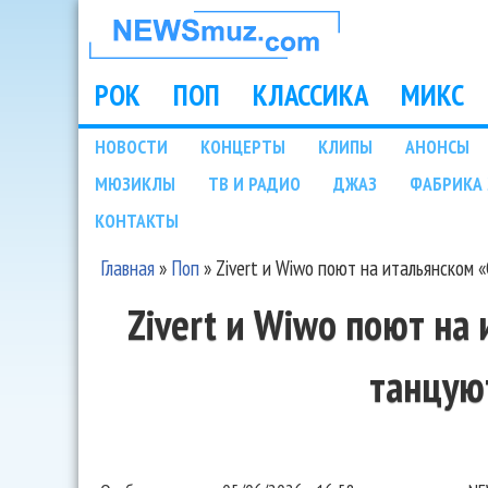
НОВОСТИ
МУЗЫКИ И
РОК
ПОП
КЛАССИКА
МИКС
Main menu
ШОУ БИЗНЕСА
НОВОСТИ
КОНЦЕРТЫ
КЛИПЫ
АНОНСЫ
Подразделы
МЮЗИКЛЫ
ТВ И РАДИО
ДЖАЗ
ФАБРИКА 
NEWSMUZ.COM
КОНТАКТЫ
Главная
»
Поп
»
Zivert и Wiwo поют на итальянском «
Вы здесь
Zivert и Wiwo поют на
танцую