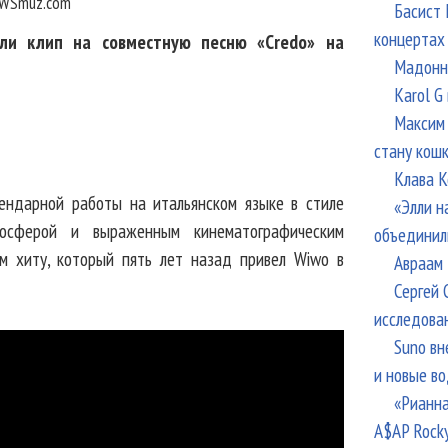
WSmuz.com
Басист 
концертах
или клип на совместную песню «Credo» на
Мадонна
Karol G
Максим 
стану кош
Клава К
гендарной работы на итальянском языке в стиле
«Элли н
мосферой и выраженным кинематографическим
объединил
м хиту, который пять лет назад привел Wiwo в
Авраам 
Сергей 
исследова
Suno вн
и новые в
«Рианна
A$AP Rock