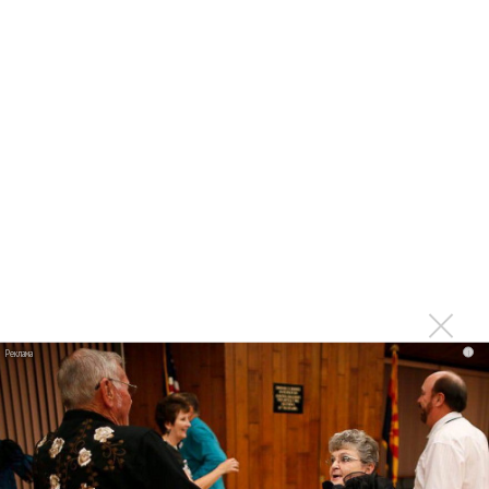
Последнее
Kara Kross обнимает каждый «Новый день»
Продолжение фильма «Майкл» начнут снимать уже в
этом году
Басист Mötley Crüe признал использование плейбэка
на концертах
Мадонна и Кайли Миноуг впервые записали два
фита
Karol G выпустила альбом с Дрейком и Бруно
i
Марсом
Максим Фадеев и Маша Ржевская перевыпустили
«Когда я стану кошкой»
Клава Кока официально вышла «Замуж»