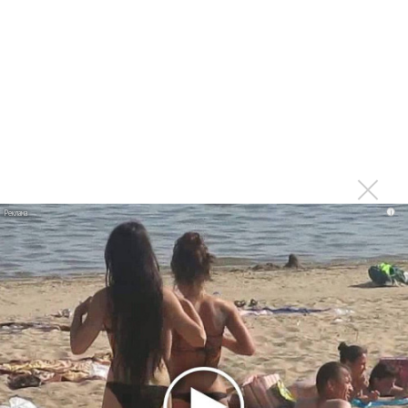
Stones
Rolling Stones выпустила клип памяти Чарли Уоттса
Скончался барабанщик The Rolling Stones Чарли
Уоттс
Ноэль Галлахер и Ронни Вуд появились в песне Имельды
Мэй
Про Rolling Stones снимут сериал
i
В Лондоне открылся первый магазин The Rolling
Stones
Последнее
Suno внедрил инструмент по нарушениям авторских
прав и новые водяные знаки