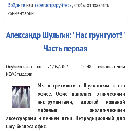
Войдите
или
зарегистрируйтесь
, чтобы отправлять
Бил
комментарии
по
пос
Юр
Александр Шульгин: "Нас грунтуют!"
Айз
Часть первая
Опубликовано
пн, 21/03/2005 - 10:48
пользователем
NEWSmuz.com
Мы встретились с Шульгиным в его
офисе. Офис наполнен этническими
инструментами, дорогой кожаной
мебелью, экологическими
аксессуарами и пением птиц. Нетрадиционный для
шоу-бизнеса офис.