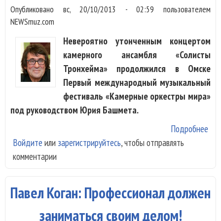
Опубликовано
вс, 20/10/2013 - 02:59
пользователем
NEWSmuz.com
Невероятно утонченным концертом
камерного ансамбля «Солисты
Тронхейма» продолжился в Омске
Первый международный музыкальный
фестиваль «Камерные оркестры мира»
под руководством Юрия Башмета.
Подробнее
о «
Войдите
или
зарегистрируйтесь
, чтобы отправлять
Тро
комментарии
про
фур
фес
Павел Коган: Профессионал должен
Ба
заниматься своим делом!