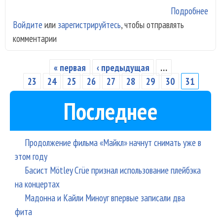
Подробнее
о
Войдите
или
зарегистрируйтесь
, чтобы отправлять
Але
комментарии
Шул
"На
гру
« первая
‹ предыдущая
…
Страницы
Час
23
24
25
26
27
28
29
30
31
пер
Последнее
Продолжение фильма «Майкл» начнут снимать уже в
этом году
Басист Mötley Crüe признал использование плейбэка
на концертах
Мадонна и Кайли Миноуг впервые записали два
фита