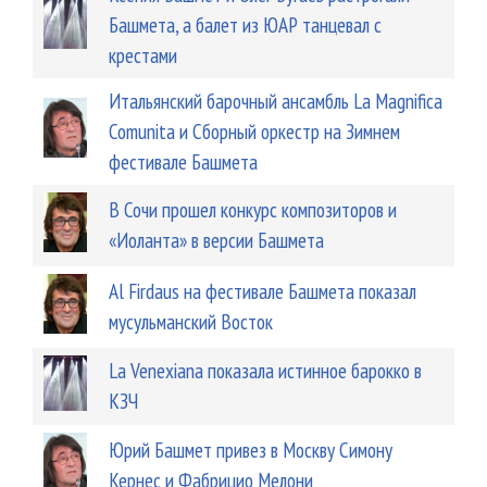
Башмета, а балет из ЮАР танцевал с
крестами
Итальянский барочный ансамбль La Magnifica
Comunita и Сборный оркестр на Зимнем
фестивале Башмета
В Сочи прошел конкурс композиторов и
«Иоланта» в версии Башмета
Аl Firdaus на фестивале Башмета показал
мусульманский Восток
La Venexiana показала истинное барокко в
КЗЧ
Юрий Башмет привез в Москву Симону
Кернес и Фабрицио Мелони