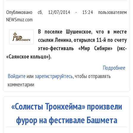
Опубликовано
сб, 12/07/2014 - 15:24
пользователем
NEWSmuz.com
В поселке Шушенское, что в месте
ссылки Ленина, открылся 11-й по счету
этно-фестиваль «Мир Сибири» (экс-
«Саянское кольцо»).
Подробнее
о С
Войдите
или
зарегистрируйтесь
, чтобы отправлять
уди
комментарии
этн
фес
Рос
«Солисты Тронхейма» произвели
отк
Шу
фурор на фестивале Башмета