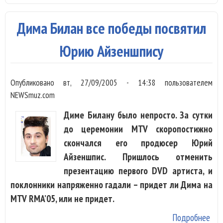
нет
арт
Дима Билан все победы посвятил
Юрию Айзеншпису
Опубликовано
вт, 27/09/2005 - 14:38
пользователем
NEWSmuz.com
Диме Билану было непросто. За сутки
до церемонии MTV скоропостижно
скончался его продюсер Юрий
Айзеншпис. Пришлось отменить
презентацию первого DVD артиста, и
поклонники напряженно гадали – придет ли Дима на
MTV RMA’05, или не придет.
Подробнее
о Д