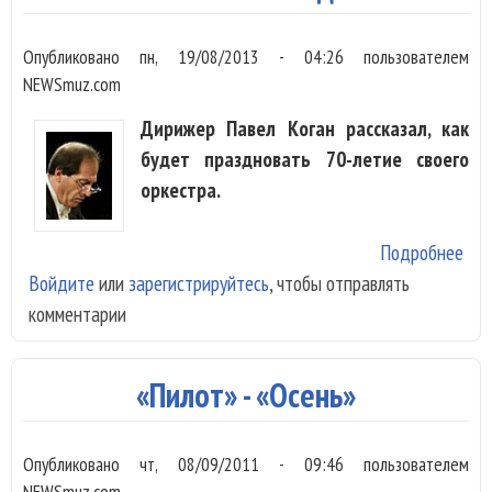
Опубликовано
пн, 19/08/2013 - 04:26
пользователем
NEWSmuz.com
Дирижер Павел Коган рассказал, как
будет праздновать 70-летие своего
оркестра.
Подробнее
о П
Войдите
или
зарегистрируйтесь
, чтобы отправлять
Про
комментарии
до
зан
сво
«Пилот» - «Осень»
Опубликовано
чт, 08/09/2011 - 09:46
пользователем
NEWSmuz.com