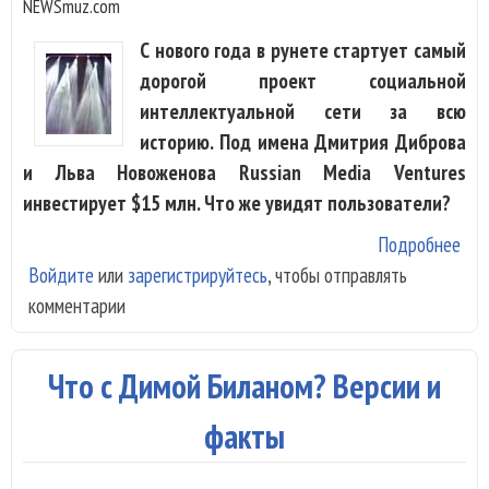
NEWSmuz.com
С нового года в рунете стартует самый
дорогой проект социальной
интеллектуальной сети за всю
историю. Под имена Дмитрия Диброва
и Льва Новоженова Russian Media Ventures
инвестирует $15 млн. Что же увидят пользователи?
Подробнее
о Д
Войдите
или
зарегистрируйтесь
, чтобы отправлять
Диб
комментарии
сет
инт
и х
Что с Димой Биланом? Версии и
муз
факты