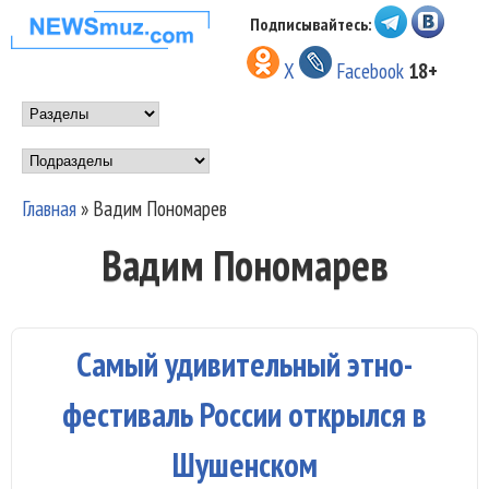
Перейти к основному
Подписывайтесь:
НОВОСТИ
содержанию
X
Facebook
18+
МУЗЫКИ И
Main menu
ШОУ БИЗНЕСА
Подразделы
NEWSMUZ.COM
Главная
»
Вадим Пономарев
Вы здесь
Вадим Пономарев
Самый удивительный этно-
фестиваль России открылся в
Шушенском