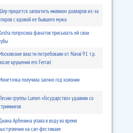
Шер придется заплатить миллион долларов из-за
споров с вдовой ее бывшего мужа
Kesha попросила фанатов присылать ей свои
ина подала второй судебный иск против санкций ЕС
зубы
Московские власти потребовали от Navai 91 т.р.
после крушения его Ferrari
Монеточка получила заочно год колонии
Песню группы Lumen «Государство» удалили со
стримингов
Диана Арбенина упала в воду во время
выступления на сап-фестивале
ров потребовал миллион от порочивших его изданий