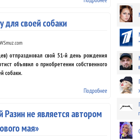
у для своей собаки
WSmuz.com
ев) отпраздновал свой 51-й день рождения
ртист объявил о приобретении собственного
ей собаки.
Подробнее
о Шура купил к
й Разин не является автором
кового мая»