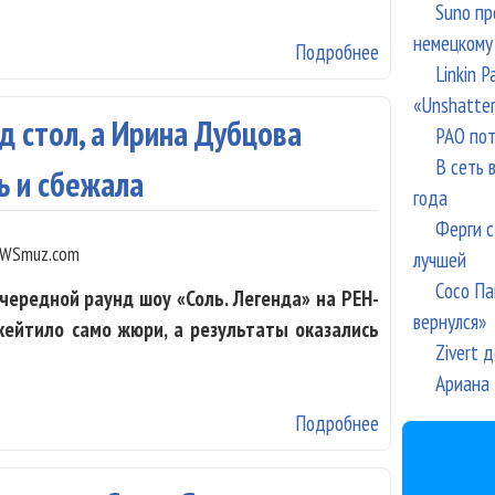
Suno пр
немецкому
Подробнее
о Южнокорейско
Linkin 
«Unshatte
д стол, а Ирина Дубцова
РАО пот
В сеть 
ь и сбежала
года
Ферги с
WSmuz.com
лучшей
Сосо Па
чередной раунд шоу «Соль. Легенда» на РЕН-
вернулся»
 хейтило само жюри, а результаты оказались
Zivert 
Ариана 
Подробнее
о Виктор Дробы
сбежала