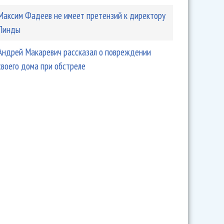
Максим Фадеев не имеет претензий к директору
Линды
Андрей Макаревич рассказал о повреждении
своего дома при обстреле
дтвердил: Андрей Разин не является автором песен
»