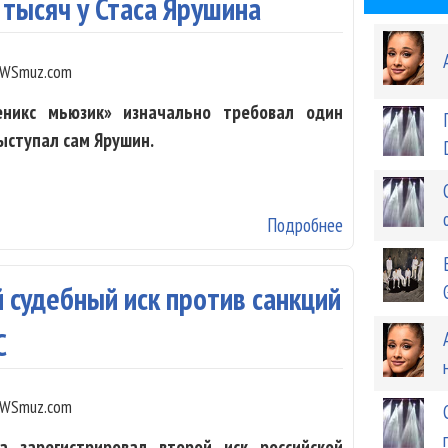
 тысяч у Стаса Ярушина
WSmuz.com
никс мьюзик» изначально требовал один
ыступал сам Ярушин.
Подробнее
о Анна Асти от
 судебный иск против санкций
С
WSmuz.com
а зарегистрировал второй иск российской