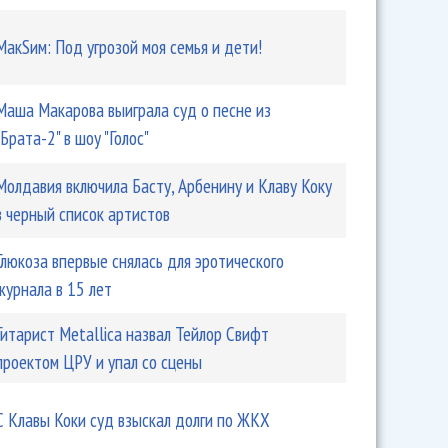
МакSим: Под угрозой моя семья и дети!
Маша Макарова выиграла суд о песне из
"Брата-2" в шоу "Голос"
Молдавия включила Басту, Арбенину и Клаву Коку
в черный список артистов
Глюкоза впервые снялась для эротического
журнала в 15 лет
вартиру для своей собаки
Гитарист Metallica назвал Тейлор Свифт
проектом ЦРУ и упал со сцены
С Клавы Коки суд взыскал долги по ЖКХ