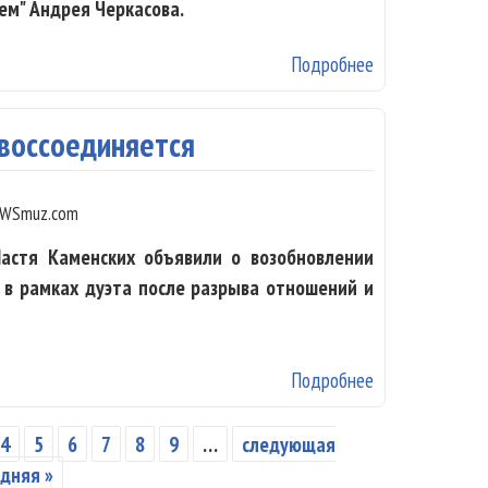
ем" Андрея Черкасова.
Подробнее
о Вдова Вячес
«Джема»
 воссоединяется
WSmuz.com
Настя Каменских объявили о возобновлении
 в рамках дуэта после разрыва отношений и
Подробнее
о «Потап и Нас
4
5
6
7
8
9
…
следующая
дняя »