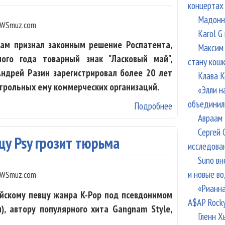
концертах
Мадонна
WSmuz.com
Karol G
ам признал законным решение Роспатента,
Максим 
ого года товарный знак "Ласковый май",
стану кош
Андрей Разин зарегистрировал более 20 лет
Клава К
нтрольных ему коммерческих организаций.
«Элли н
объединил
Подробнее
о Решение об а
Авраам 
признали зако
Сергей 
у Psy грозит тюрьма
исследова
Suno вн
и новые в
WSmuz.com
«Рианна
йскому певцу жанра K-Pop под псевдонимом
A$AP Rock
), автору популярного хита Gangnam Style,
Гленн Х