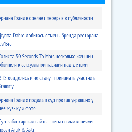
Ариана Гранде сделает перерыв в публичности
Группа Dabro добилась отмены бренда ресторана
Da'Bro
Солиста 30 Seconds To Mars несколько женщин
обвинили в сексуальном насилии над детьми
судила 400 тысяч у Стаса Ярушина
BTS обиделись и не станут принимать участие в
Grammy
Ариана Гранде подала в суд против укравших у
нее музыку и фото
Суд заблокировал сайты с пиратскими копиями
песен Artik & Asti