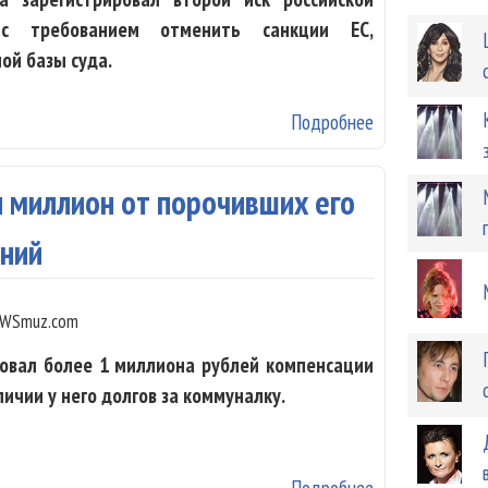
с требованием отменить санкции ЕС,
ой базы суда.
Подробнее
о Полина Гагар
 миллион от порочивших его
аний
WSmuz.com
овал более 1 миллиона рублей компенсации
ичии у него долгов за коммуналку.
Подробнее
о Филипп Кирко