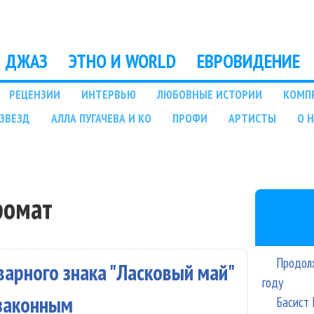
Перейти к основному
содержанию
ДЖАЗ
ЭТНО И WORLD
ЕВРОВИДЕНИЕ
РЕЦЕНЗИИ
ИНТЕРВЬЮ
ЛЮБОВНЫЕ ИСТОРИИ
КОМП
ЗВЕЗД
АЛЛА ПУГАЧЕВА И КО
ПРОФИ
АРТИСТЫ
О 
ромат
Продолж
варного знака "Ласковый май"
году
 законным
Басист 