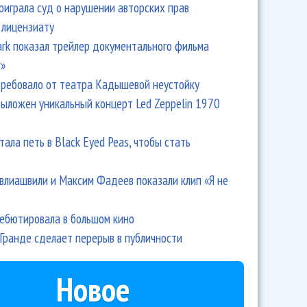
оиграла суд о нарушении авторских прав
 лицензиату
му певцу Psy грозит тюрьма
Park показал трейлер документального фильма
r»
ребовало от театра Кадышевой неустойку
выложен уникальный концерт Led Zeppelin 1970
тала петь в Black Eyed Peas, чтобы стать
влиашвили и Максим Фадеев показали клип «Я не
дебютировала в большом кино
Гранде сделает перерыв в публичности
ш залез под стол, а Ирина Дубцова расплакалась и
Новое