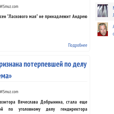
WSmuz.com
есен "Ласкового мая" не принадлежит Андрею
Подробнее
о Суд снова по
«Ласкового мая
ризнана потерпевшей по делу
ема»
WSmuz.com
озитора Вячеслава Добрынина, стала еще
ой по уголовному делу гендиректора