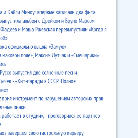
 и Кайли Миноуг впервые записали два фита
 выпустила альбом с Дрейком и Бруно Марсом
Фадеев и Маша Ржевская перевыпустили «Когда я
кой»
ока официально вышла «Замуж»
а маковом поле», Максим Лутчак и «Смешарики»
ись
ннулировании товарного знака "Ласковый май"
Руссо выпустил две солнечные песни
нным
Сычёв - «Хит-парады в СССР. Полное
ние»
едрил инструмент по нарушениям авторских прав
одяные знаки
 работает в студии», - проговорился ее партнер
y
ьюз завершил свою гастрольную карьеру