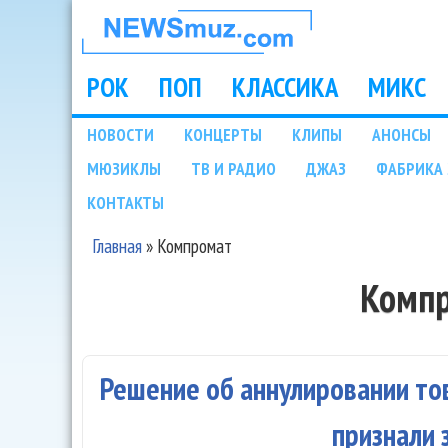
НОВОСТИ
МУЗЫКИ И
РОК
ПОП
КЛАССИКА
МИКС
Main menu
ШОУ БИЗНЕСА
НОВОСТИ
КОНЦЕРТЫ
КЛИПЫ
АНОНСЫ
Подразделы
МЮЗИКЛЫ
ТВ И РАДИО
ДЖАЗ
ФАБРИКА 
NEWSMUZ.COM
КОНТАКТЫ
Главная
»
Компромат
Вы здесь
Комп
Решение об аннулировании то
признали