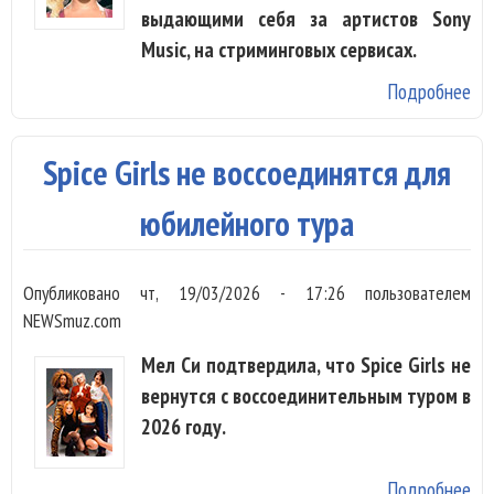
выдающими себя за артистов Sony
Music, на стриминговых сервисах.
Подробнее
о S
уд
13
Spice Girls не воссоединятся для
пе
ди
юбилейного тура
Бе
др
Опубликовано
чт, 19/03/2026 - 17:26
пользователем
NEWSmuz.com
Мел Си подтвердила, что Spice Girls не
вернутся с воссоединительным туром в
2026 году.
Подробнее
о S