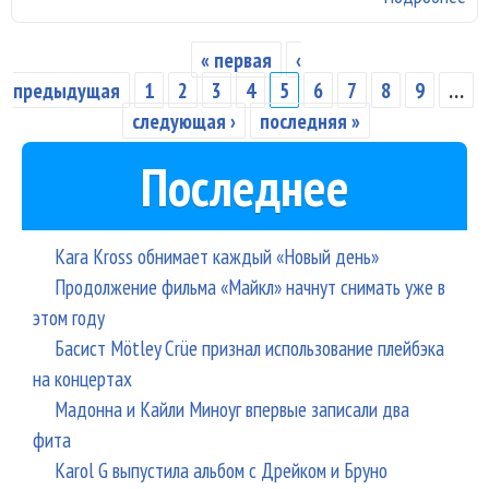
во
дл
« первая
‹
Страницы
юб
предыдущая
1
2
3
4
5
6
7
8
9
…
ту
следующая ›
последняя »
Последнее
Kara Kross обнимает каждый «Новый день»
Продолжение фильма «Майкл» начнут снимать уже в
этом году
Басист Mötley Crüe признал использование плейбэка
на концертах
Мадонна и Кайли Миноуг впервые записали два
фита
Karol G выпустила альбом с Дрейком и Бруно