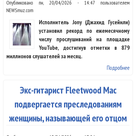
пр
Опубликовано
пн, 20/04/2026 - 14:47
пользователем
од
NEWSmuz.com
Исполнитель Jony (Джахид Гусейнли)
установил рекорд по ежемесячному
числу прослушиваний на площадке
YouTube, достигнув отметки в 879
миллионов слушателей за месяц.
Подробнее
о J
зая
чт
Экс-гитарист Fleetwood Mac
об
на
подвергается преследованиям
Ют
женщины, называющей его отцом
Св
Би
и