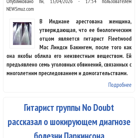
Опубликовано
пн, 13/04/2026 - 17:54
пользователем
Др
NEWSmuz.com
вм
В Индиане арестована женщина,
вз
утверждающая, что ее биологическим
отцом является гитарист Fleetwood
Mac Линдси Бакингем, после того как
она якобы облила его неизвестным веществом. Ей
предъявлено семь уголовных обвинений, связанных с
многолетним преследованием и домогательствами.
Подробнее
о 
Fl
по
Гитарист группы No Doubt
пр
же
рассказал о шокирующем диагнозе
на
болезни Паркинсона
ег