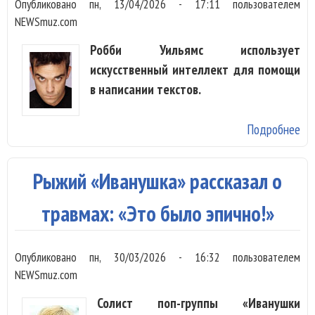
Опубликовано
пн, 13/04/2026 - 17:11
пользователем
Па
NEWSmuz.com
Робби Уильямс использует
искусственный интеллект для помощи
в написании текстов.
Подробнее
о 
Уи
ис
Рыжий «Иванушка» рассказал о
ИИ
ст
травмах: «Это было эпично!»
от
си
Опубликовано
пн, 30/03/2026 - 16:32
пользователем
са
NEWSmuz.com
Солист поп-группы «Иванушки