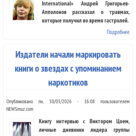
International» Андрей Григорьев-
Апполонов рассказал о травмах,
которые получил во время гастролей.
Подробнее
о 
«И
ра
Издатели начали маркировать
тр
«Э
книги о звездах с упоминанием
эп
наркотиков
Опубликовано
пн, 30/03/2026 - 16:08
пользователем
NEWSmuz.com
Книгу интервью с Виктором Цоем,
личные дневники лидера группы