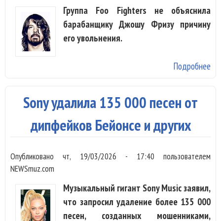
Группа Foo Fighters не объяснила
барабанщику Джошу Фризу причину
его увольнения.
Подробнее
о 
Foo
до
Sony удалила 135 000 песен от
не
ра
дипфейков Бейонсе и других
Дж
Фр
Опубликовано
чт, 19/03/2026 - 17:40
пользователем
по
NEWSmuz.com
пр
Музыкальный гигант Sony Music заявил,
ув
что запросил удаление более 135 000
песен, созданных мошенниками,