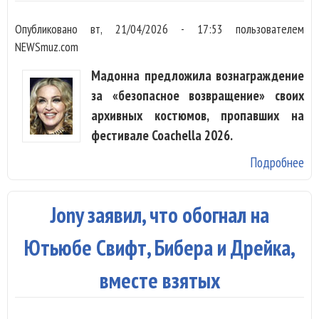
Опубликовано
вт, 21/04/2026 - 17:53
пользователем
NEWSmuz.com
Мадонна предложила вознаграждение
за «безопасное возвращение» своих
архивных костюмов, пропавших на
фестивале Coachella 2026.
Подробнее
о У
Ма
на
Jony заявил, что обогнал на
фе
Co
Ютьюбе Свифт, Бибера и Дрейка,
ук
вместе взятых
ве
«Э