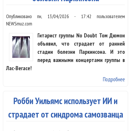
Опубликовано
пн, 13/04/2026 - 17:42
пользователем
NEWSmuz.com
Гитарист группы No Doubt Том Дюмон
объявил, что страдает от ранней
стадии болезни Паркинсона. И это
перед важными концертами группы в
Лас-Вегасе!
Подробнее
о 
гр
Do
Робби Уильямс использует ИИ и
ра
шо
страдает от синдрома самозванца
ди
бо