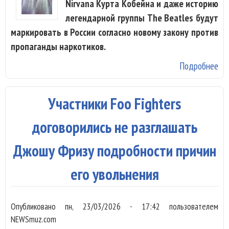
Nirvana Курта Кобейна и даже историю
легендарной группы The Beatles будут
маркировать в России согласно новому закону против
пропаганды наркотиков.
Подробнее
о 
на
ма
Участники Foo Fighters
кни
зв
договорились не разглашать
уп
Джошу Фризу подробности причин
на
его увольнения
Опубликовано
пн, 23/03/2026 - 17:42
пользователем
NEWSmuz.com