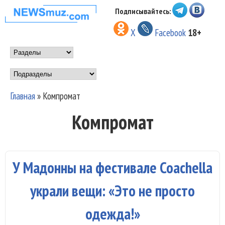
Перейти к основному
Подписывайтесь:
НОВОСТИ
содержанию
X
Facebook
18+
МУЗЫКИ И
Main menu
ШОУ БИЗНЕСА
Подразделы
NEWSMUZ.COM
Главная
»
Компромат
Вы здесь
Компромат
У Мадонны на фестивале Coachella
украли вещи: «Это не просто
одежда!»