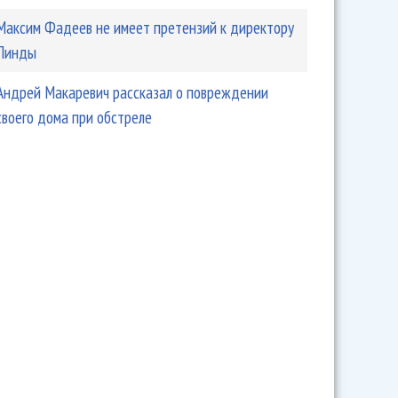
Максим Фадеев не имеет претензий к директору
Линды
Андрей Макаревич рассказал о повреждении
своего дома при обстреле
иков добился удаления своей музыки из VK