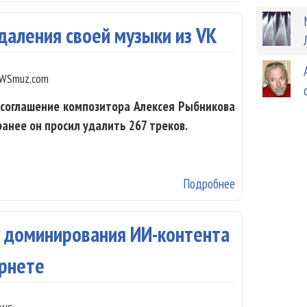
даления своей музыки из VK
WSmuz.com
 соглашение композитора Алексея Рыбникова
ранее он просил удалить 267 треков.
Подробнее
о Алексей Рыбн
у доминирования ИИ-контента
ернете