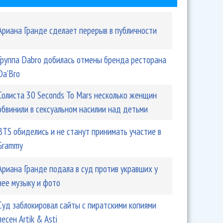
Ариана Гранде сделает перерыв в публичности
Группа Dabro добилась отмены бренда ресторана
Da'Bro
обстреляли
Солиста 30 Seconds To Mars несколько женщин
обвинили в сексуальном насилии над детьми
BTS обиделись и не станут принимать участие в
Grammy
Ариана Гранде подала в суд против укравших у
нее музыку и фото
Суд заблокировал сайты с пиратскими копиями
песен Artik & Asti