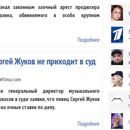
изнал законным заочный арест продюсера
азина, обвиняемого в особо крупном
Подробнее
о Суд признал 
ргей Жуков не приходит в суд
WSmuz.com
е генеральный директор музыкального
касов в суде заявил, что певец Сергей Жуков
 на очные ставки по делу.
Подробнее
о Глава «Джема