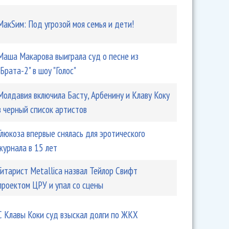
МакSим: Под угрозой моя семья и дети!
Маша Макарова выиграла суд о песне из
законным заочный арест Андрея Разина
"Брата-2" в шоу "Голос"
Молдавия включила Басту, Арбенину и Клаву Коку
в черный список артистов
Глюкоза впервые снялась для эротического
журнала в 15 лет
Гитарист Metallica назвал Тейлор Свифт
проектом ЦРУ и упал со сцены
С Клавы Коки суд взыскал долги по ЖКХ
» заявил, что Сергей Жуков не приходит в суд