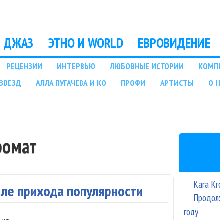
Перейти к основному
содержанию
ДЖАЗ
ЭТНО И WORLD
ЕВРОВИДЕНИЕ
РЕЦЕНЗИИ
ИНТЕРВЬЮ
ЛЮБОВНЫЕ ИСТОРИИ
КОМП
ЗВЕЗД
АЛЛА ПУГАЧЕВА И КО
ПРОФИ
АРТИСТЫ
О 
ромат
Kara Kr
сле прихода популярности
Продолж
году