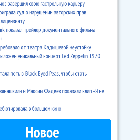
ьюз завершил свою гастрольную карьеру
ми Уайнхаус заявил о своей невиновности в ее смерти
оиграла суд о нарушении авторских прав
 лицензиату
Park показал трейлер документального фильма
r»
ребовало от театра Кадышевой неустойку
выложен уникальный концерт Led Zeppelin 1970
тала петь в Black Eyed Peas, чтобы стать
влиашвили и Максим Фадеев показали клип «Я не
взыскивать с Киркорова долг по кредиту
дебютировала в большом кино
Новое