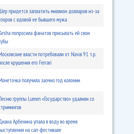
» Черкасова отправили в СИЗО
Шер придется заплатить миллион долларов из-за
споров с вдовой ее бывшего мужа
Kesha попросила фанатов присылать ей свои
зубы
Московские власти потребовали от Navai 91 т.р.
после крушения его Ferrari
Монеточка получила заочно год колонии
 едва не развели мошенники
Песню группы Lumen «Государство» удалили со
стримингов
Диана Арбенина упала в воду во время
выступления на сап-фестивале