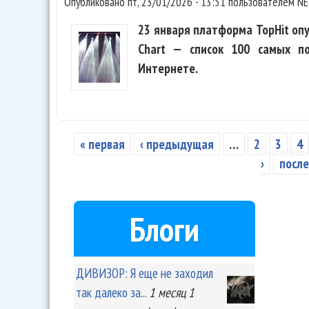
Опубликовано
пт, 23/01/2026 - 13:51
пользователем
NE
23 января платформа TopHit опуб
Chart — список 100 самых п
Интернете.
« первая
‹ предыдущая
…
2
3
4
Страницы
›
после
Блоги
ДИВИЗОР: Я еще не заходил
так далеко за...
1 месяц 1