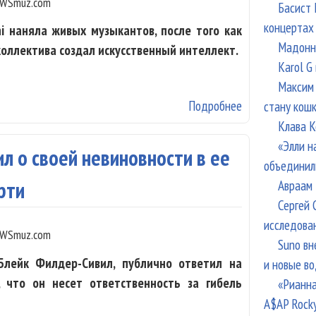
WSmuz.com
Басист 
концертах
i наняла живых музыкантов, после того как
Мадонна
оллектива создал искусственный интеллект.
Karol G
Максим 
Подробнее
о ИИ-группа ст
стану кош
Клава К
«Элли н
ил о своей невиновности в ее
объединил
Авраам 
рти
Сергей 
исследова
WSmuz.com
Suno вн
Блейк Филдер-Сивил, публично ответил на
и новые в
 что он несет ответственность за гибель
«Рианна
A$AP Rock