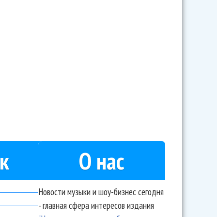
предил про эпоху доминирования ИИ-контента в
к
О нас
Новости музыки и шоу-бизнес сегодня
- главная сфера интересов издания