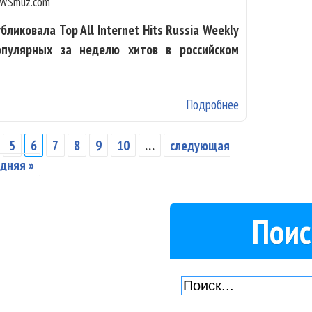
WSmuz.com
ликовала Top All Internet Hits Russia Weekly
опулярных за неделю хитов в российском
Подробнее
о TopHit преду
Интернете
5
6
7
8
9
10
…
следующая
дняя »
Поис