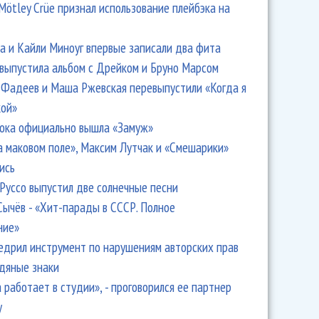
Mötley Crüe признал использование плейбэка на
 и Кайли Миноуг впервые записали два фита
 выпустила альбом с Дрейком и Бруно Марсом
Фадеев и Маша Ржевская перевыпустили «Когда я
ала живой после прихода популярности
кой»
ока официально вышла «Замуж»
а маковом поле», Максим Лутчак и «Смешарики»
ись
Руссо выпустил две солнечные песни
Сычёв - «Хит-парады в СССР. Полное
ние»
едрил инструмент по нарушениям авторских прав
одяные знаки
 работает в студии», - проговорился ее партнер
y