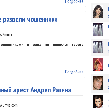
Подробнее
о Главу «Джема
е развели мошенники
WSmuz.com
ошенниками и едва не лишился своего
Подробнее
о Митю Фомина
чный арест Андрея Разина
WSmuz.com