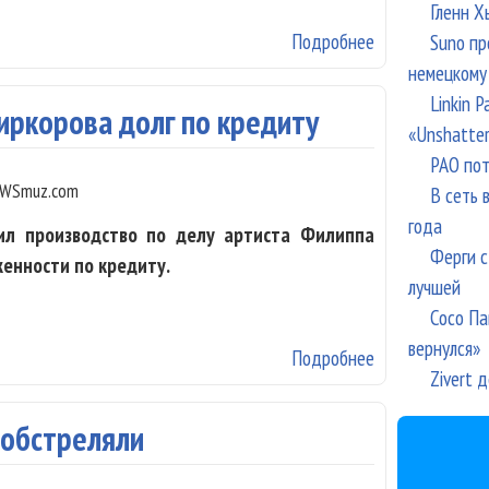
Гленн Х
Подробнее
о Экс-супруг Э
Suno пр
немецкому
Linkin 
Киркорова долг по кредиту
«Unshatte
РАО пот
WSmuz.com
В сеть 
года
ил производство по делу артиста Филиппа
Ферги с
енности по кредиту.
лучшей
Сосо Па
вернулся»
Подробнее
о Суд не стал 
Zivert 
 обстреляли