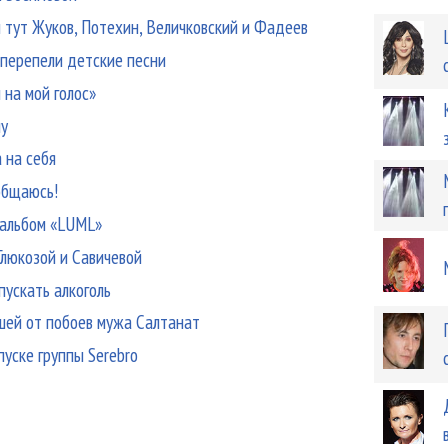
м тут Жуков, Потехин, Величковский и Фадеев
 перепели детские песни
на мой голос»
му
 на себя
 общаюсь!
-альбом «LUML»
Глюкозой и Савичевой
ускать алкоголь
шей от побоев мужа Салтанат
уске группы Serebro