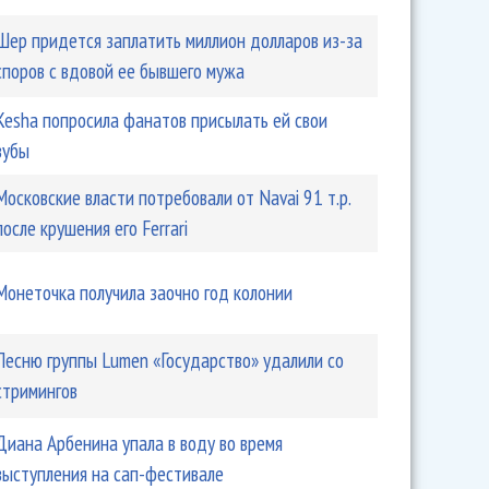
Шер придется заплатить миллион долларов из-за
споров с вдовой ее бывшего мужа
Kesha попросила фанатов присылать ей свои
зубы
Московские власти потребовали от Navai 91 т.р.
после крушения его Ferrari
Монеточка получила заочно год колонии
Песню группы Lumen «Государство» удалили со
стримингов
Диана Арбенина упала в воду во время
выступления на сап-фестивале