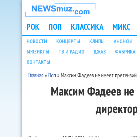
НОВОСТИ
МУЗЫКИ И
РОК
ПОП
КЛАССИКА
МИКС
Main menu
ШОУ БИЗНЕСА
НОВОСТИ
КОНЦЕРТЫ
КЛИПЫ
АНОНСЫ
Подразделы
МЮЗИКЛЫ
ТВ И РАДИО
ДЖАЗ
ФАБРИКА 
NEWSMUZ.COM
КОНТАКТЫ
Главная
»
Поп
»
Максим Фадеев не имеет претензий
Вы здесь
Максим Фадеев не 
директо