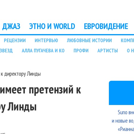
Перейти к основному
содержанию
ДЖАЗ
ЭТНО И WORLD
ЕВРОВИДЕНИЕ
РЕЦЕНЗИИ
ИНТЕРВЬЮ
ЛЮБОВНЫЕ ИСТОРИИ
КОМП
ЗВЕЗД
АЛЛА ПУГАЧЕВА И КО
ПРОФИ
АРТИСТЫ
О 
 к директору Линды
имеет претензий к
ру Линды
Suno вн
и новые в
«Рианна