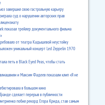
y
ьюз завершил свою гастрольную карьеру
оиграла суд о нарушении авторских прав
 лицензиату
Park показал трейлер документального фильма
r»
ребовало от театра Кадышевой неустойку
выложен уникальный концерт Led Zeppelin 1970
тала петь в Black Eyed Peas, чтобы стать
влиашвили и Максим Фадеев показали клип «Я не
дебютировала в большом кино
Гранде сделает перерыв в публичности
итриенко побил рекорд Егора Крида, став самым