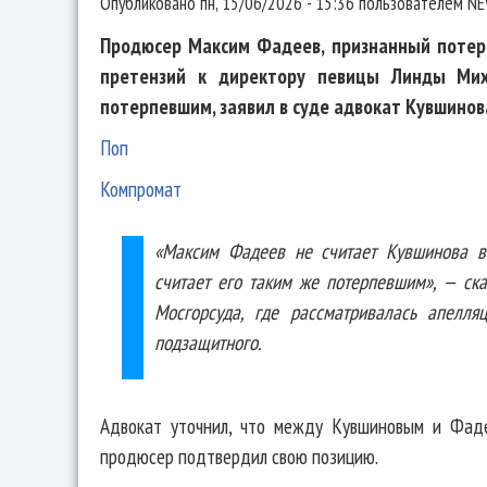
Опубликовано
пн, 15/06/2026 - 15:36
пользователем
NE
Продюсер Максим Фадеев, признанный потер
претензий к директору певицы Линды Мих
потерпевшим, заявил в суде адвокат Кувшинов
Поп
Компромат
«Максим Фадеев не считает Кувшинова в
считает его таким же потерпевшим», — ск
Мосгорсуда, где рассматривалась апелл
подзащитного.
Адвокат уточнил, что между Кувшиновым и Фаде
продюсер подтвердил свою позицию.