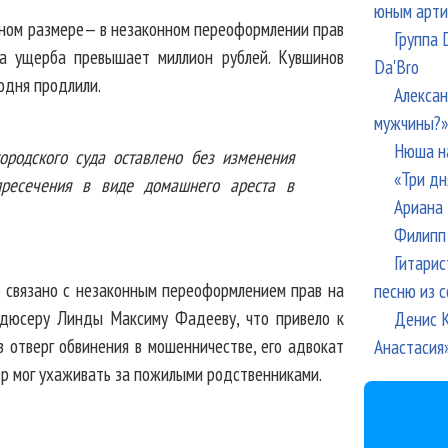
юным арти
пном размере— в незаконном переоформлении прав
Группа 
а ущерба превышает миллион рублей. Кувшинов
Da'Bro
одня продлили.
Алексан
мужчины?»
Нюша н
ородского суда оставлено без изменения
«Три дн
ресечения в виде домашнего ареста в
Ариана 
Филипп 
Гитарис
о связано с незаконным переоформлением прав на
песню из с
одюсеру Линды Максиму Фадееву, что привело к
Денис К
в отверг обвинения в мошенничестве, его адвокат
Анастасия
р мог ухаживать за пожилыми родственниками.