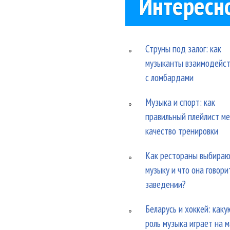
Интересн
Струны под залог: как
музыканты взаимодейс
с ломбардами
Музыка и спорт: как
правильный плейлист м
качество тренировки
Как рестораны выбира
музыку и что она говори
заведении?
Беларусь и хоккей: каку
роль музыка играет на 