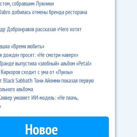
стом, собравшим Лужники
Dabro добилась отмены бренда ресторана
др Добронравов рассказал «Чего хотят
ашла «Время любить»
я дождя» просят: «Не смотри наверх»
Гранде выпустила «злобный» альбом «Petal»
Киркоров сходит с ума от «Луизы»
т Black Sabbath Тони Айомми показал первую
ольного альбома
лявер умоляет ИИ-модель: «Не плачь,
»
Новое