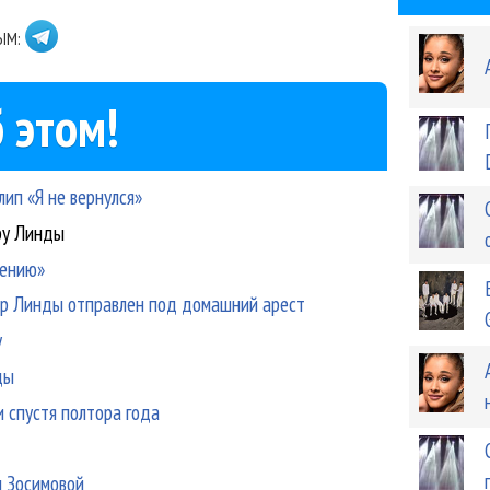
ЫМ:
 этом!
ип «Я не вернулся»
ру Линды
мению»
р Линды отправлен под домашний арест
у
ды
 спустя полтора года
 Зосимовой