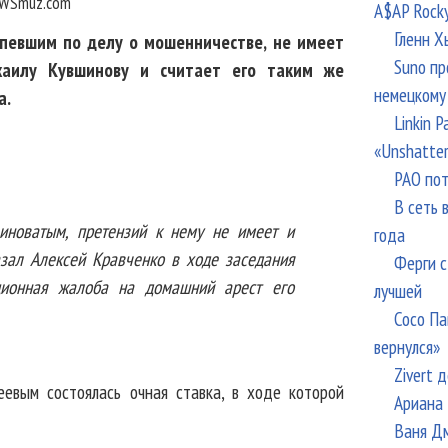
WSmuz.com
A$AP Rock
Гленн Х
певшим по делу о мошенничестве, не имеет
Suno пр
аилу Кувшинову и считает его таким же
немецкому
а.
Linkin 
«Unshatte
РАО пот
В сеть 
иноватым, претензий к нему не имеет и
года
азал Алексей Кравченко в ходе заседания
Ферги с
яционная жалоба на домашний арест его
лучшей
Сосо Па
вернулся»
Zivert 
евым состоялась очная ставка, в ходе которой
Ариана 
Ваня Дм