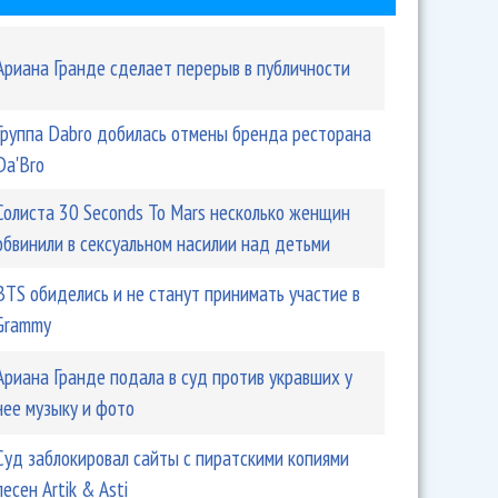
Ариана Гранде сделает перерыв в публичности
Группа Dabro добилась отмены бренда ресторана
Da'Bro
Солиста 30 Seconds To Mars несколько женщин
обвинили в сексуальном насилии над детьми
BTS обиделись и не станут принимать участие в
Grammy
Ариана Гранде подала в суд против укравших у
нее музыку и фото
Суд заблокировал сайты с пиратскими копиями
песен Artik & Asti