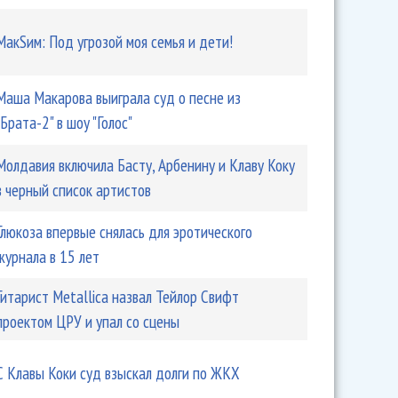
МакSим: Под угрозой моя семья и дети!
Маша Макарова выиграла суд о песне из
"Брата-2" в шоу "Голос"
Молдавия включила Басту, Арбенину и Клаву Коку
в черный список артистов
Глюкоза впервые снялась для эротического
журнала в 15 лет
Гитарист Metallica назвал Тейлор Свифт
проектом ЦРУ и упал со сцены
С Клавы Коки суд взыскал долги по ЖКХ