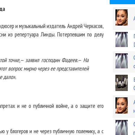
да
одюсер и музыкальный издатель Андрей Черкасов,
сни из репертуара Линды. Потерпевшим по делу
той точке,— заявил господин Фадеев.— На
этот вопрос мирно через ее представителей
е дало».
претах и не о публичной войне, а о защите его
ю у блогеров и не через публичную полемику, а с