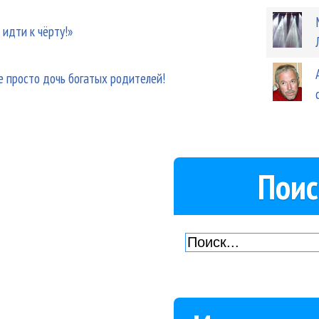
 идти к чёрту!»
е просто дочь богатых родителей!
Поис