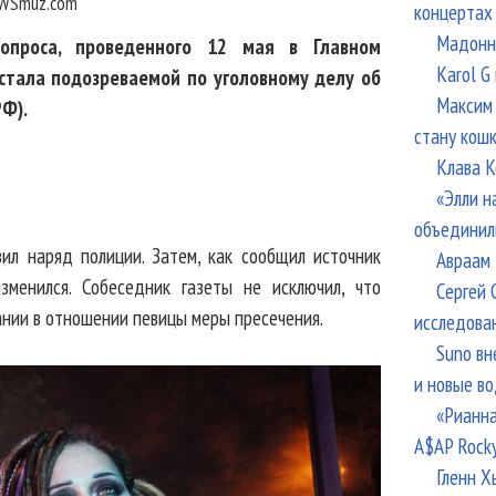
WSmuz.com
концертах
Мадонна
опроса, проведенного 12 мая в Главном
Karol G
стала подозреваемой по уголовному делу об
Максим 
РФ).
стану кош
Клава К
«Элли н
объединил
ил наряд полиции. Затем, как сообщил источник
Авраам 
зменился. Собеседник газеты не исключил, что
Сергей 
ании в отношении певицы меры пресечения.
исследова
Suno вн
и новые в
«Рианна
A$AP Rock
Гленн Х