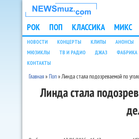
НОВОСТИ
МУЗЫКИ И
РОК
ПОП
КЛАССИКА
МИКС
Main menu
ШОУ БИЗНЕСА
НОВОСТИ
КОНЦЕРТЫ
КЛИПЫ
АНОНСЫ
Подразделы
МЮЗИКЛЫ
ТВ И РАДИО
ДЖАЗ
ФАБРИКА 
NEWSMUZ.COM
КОНТАКТЫ
Главная
»
Поп
»
Линда стала подозреваемой по угол
Вы здесь
Линда стала подозре
де