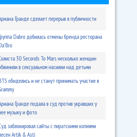
Ариана Гранде сделает перерыв в публичности
Группа Dabro добилась отмены бренда ресторана
Da'Bro
Солиста 30 Seconds To Mars несколько женщин
обвинили в сексуальном насилии над детьми
BTS обиделись и не станут принимать участие в
Grammy
Ариана Гранде подала в суд против укравших у
нее музыку и фото
Суд заблокировал сайты с пиратскими копиями
песен Artik & Asti