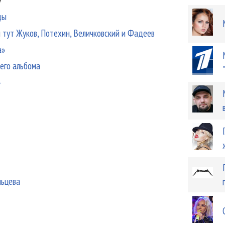
ды
м тут Жуков, Потехин, Величковский и Фадеев
а»
его альбома
»
льцева