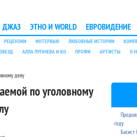
Перейти к основному
содержанию
ДЖАЗ
ЭТНО И WORLD
ЕВРОВИДЕНИЕ
РЕЦЕНЗИИ
ИНТЕРВЬЮ
ЛЮБОВНЫЕ ИСТОРИИ
КОМП
ЗВЕЗД
АЛЛА ПУГАЧЕВА И КО
ПРОФИ
АРТИСТЫ
О 
овному делу
ваемой по уголовному
лу
Продолж
году
Басист 