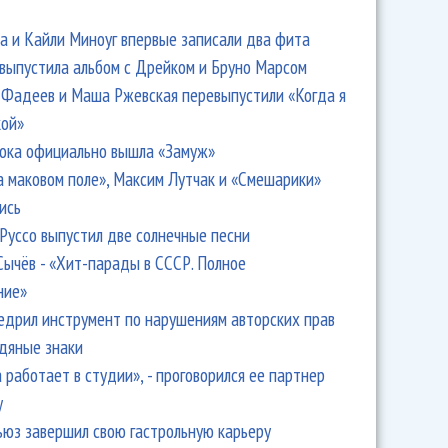
 и Кайли Миноуг впервые записали два фита
 выпустила альбом с Дрейком и Бруно Марсом
Фадеев и Маша Ржевская перевыпустили «Когда я
кой»
ока официально вышла «Замуж»
а маковом поле», Максим Лутчак и «Смешарики»
ись
Руссо выпустил две солнечные песни
Сычёв - «Хит-парады в СССР. Полное
ние»
едрил инструмент по нарушениям авторских прав
одяные знаки
 работает в студии», - проговорился ее партнер
y
ьюз завершил свою гастрольную карьеру