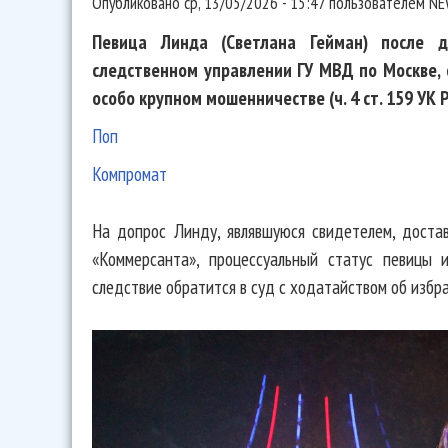
Опубликовано
ср, 13/05/2026 - 15:47
пользователем
NE
Певица Линда (Светлана Гейман) после д
следственном управлении ГУ МВД по Москве, 
особо крупном мошенничестве (ч. 4 ст. 159 УК 
Поп
Компромат
На допрос Линду, являвшуюся свидетелем, достав
«Коммерсанта», процессуальный статус певицы и
следствие обратится в суд с ходатайством об избр