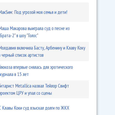
МакSим: Под угрозой моя семья и дети!
Маша Макарова выиграла суд о песне из
"Брата-2" в шоу "Голос"
Молдавия включила Басту, Арбенину и Клаву Коку
в черный список артистов
Глюкоза впервые снялась для эротического
журнала в 15 лет
Гитарист Metallica назвал Тейлор Свифт
проектом ЦРУ и упал со сцены
С Клавы Коки суд взыскал долги по ЖКХ