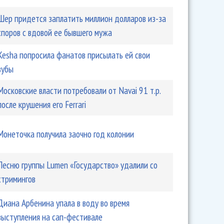
Шер придется заплатить миллион долларов из-за
споров с вдовой ее бывшего мужа
Kesha попросила фанатов присылать ей свои
зубы
Московские власти потребовали от Navai 91 т.р.
после крушения его Ferrari
Монеточка получила заочно год колонии
Песню группы Lumen «Государство» удалили со
стримингов
Диана Арбенина упала в воду во время
выступления на сап-фестивале