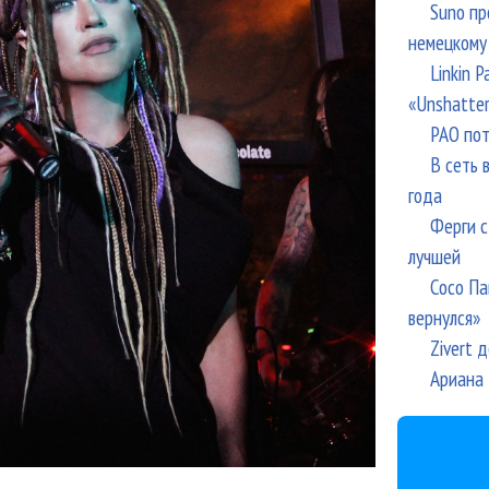
Suno пр
немецкому
Linkin 
«Unshatte
РАО пот
В сеть 
года
Ферги с
лучшей
Сосо Па
вернулся»
Zivert 
Ариана 