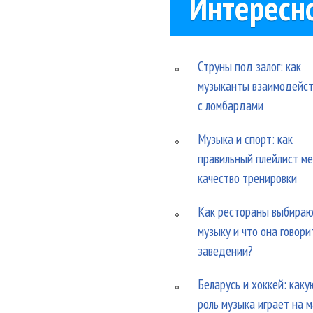
Интересн
Струны под залог: как
музыканты взаимодейс
с ломбардами
Музыка и спорт: как
правильный плейлист м
качество тренировки
Как рестораны выбира
музыку и что она говори
заведении?
Беларусь и хоккей: каку
роль музыка играет на 