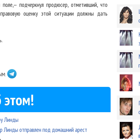
м поле,— подчеркнул продюсер, отметивший, что
 правовую оценку этой ситуации должны дать
ь.
ЫМ:
 этом!
ру Линды
р Линды отправлен под домашний арест
у