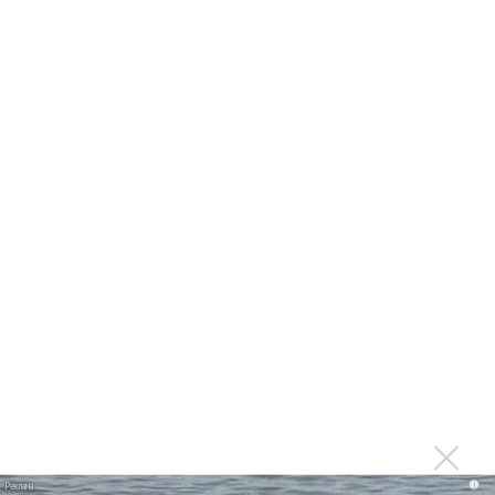
«LUML»
Максим Фадеев рассказал, что будет делать с Глюкозой
и Савичевой
Максим Фадеев под брендом Глюкоза будет выпускать
алкоголь
Максим Фадеев выпустил «Salta» в честь погибшей от
побоев мужа Салтанат
Последнее
Продолжение фильма «Майкл» начнут снимать уже в
этом году
Басист Mötley Crüe признал использование плейбэка
на концертах
i