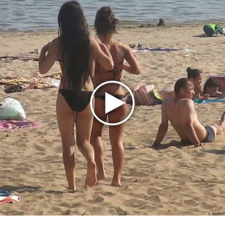
Мадонна и Кайли Миноуг впервые записали два
фита
Karol G выпустила альбом с Дрейком и Бруно
Марсом
Максим Фадеев и Маша Ржевская перевыпустили
«Когда я стану кошкой»
Клава Кока официально вышла «Замуж»
«Элли на маковом поле», Максим Лутчак и
«Смешарики» объединились
Авраам Руссо выпустил две солнечные песни
Сергей Сычёв - «Хит-парады в СССР. Полное
исследование»
Suno внедрил инструмент по нарушениям авторских
прав и новые водяные знаки
«Рианна работает в студии», - проговорился ее
партнер A$AP Rocky