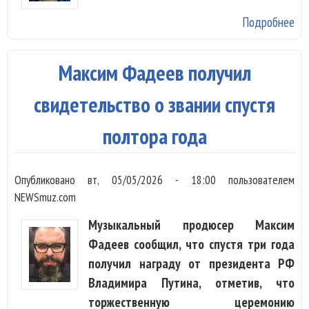
Подробнее
о 
Фа
об
Максим Фадеев получил
чег
жд
свидетельство о звании спустя
Ли
полтора года
Опубликовано
вт, 05/05/2026 - 18:00
пользователем
NEWSmuz.com
Музыкальный продюсер Максим
Фадеев сообщил, что спустя три года
получил награду от президента РФ
Владимира Путина, отметив, что
торжественную церемонию