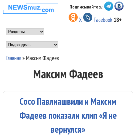
Перейти к основному
Подписывайтесь:
НОВОСТИ
содержанию
X
Facebook
18+
МУЗЫКИ И
Main menu
ШОУ БИЗНЕСА
Подразделы
NEWSMUZ.COM
Главная
»
Максим Фадеев
Вы здесь
Максим Фадеев
Сосо Павлиашвили и Максим
Фадеев показали клип «Я не
вернулся»