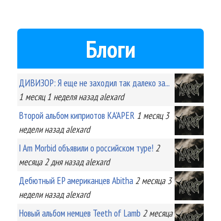
Блоги
ДИВИЗОР: Я еще не заходил так далеко за...
1 месяц 1 неделя
назад
alexard
Второй альбом киприотов KA'APER
1 месяц 3
недели
назад
alexard
I Am Morbid объявили о российском туре!
2
месяца 2 дня
назад
alexard
Дебютный EP американцев Abitha
2 месяца 3
недели
назад
alexard
Новый альбом немцев Teeth of Lamb
2 месяца