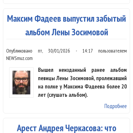
Ser
На
Максим Фадеев выпустил забытый
те
пр
альбом Лены Зосимовой
Опубликовано
пт, 30/01/2026 - 14:17
пользователем
NEWSmuz.com
Вышел неизданный ранее альбом
певицы Лены Зосимовой, пролежавший
на полке у Максима Фадеева более 20
лет (слушать альбом).
Подробнее
о 
Фа
вы
Арест Андрея Черкасова: что
за