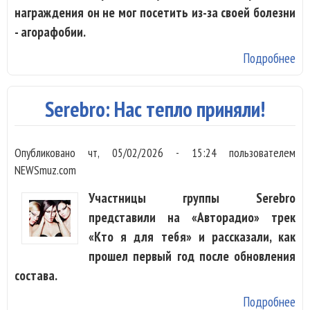
награждения он не мог посетить из-за своей болезни
- агорафобии.
Подробнее
о 
Фа
по
Serebro: Нас тепло приняли!
св
о 
Опубликовано
чт, 05/02/2026 - 15:24
пользователем
сп
NEWSmuz.com
по
Участницы группы Serebro
представили на «Авторадио» трек
«Кто я для тебя» и рассказали, как
прошел первый год после обновления
состава.
Подробнее
о