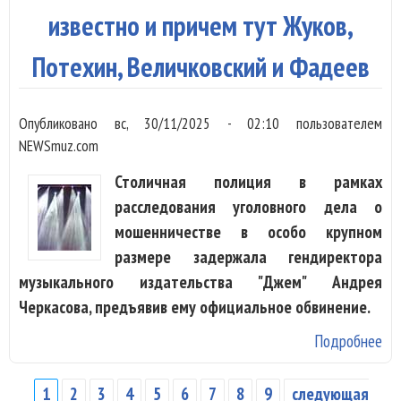
ал
известно и причем тут Жуков,
Ле
Потехин, Величковский и Фадеев
Зо
Опубликовано
вс, 30/11/2025 - 02:10
пользователем
NEWSmuz.com
Столичная полиция в рамках
расследования уголовного дела о
мошенничестве в особо крупном
размере задержала гендиректора
музыкального издательства "Джем" Андрея
Черкасова, предъявив ему официальное обвинение.
Подробнее
о 
Ан
Че
1
2
3
4
5
6
7
8
9
следующая