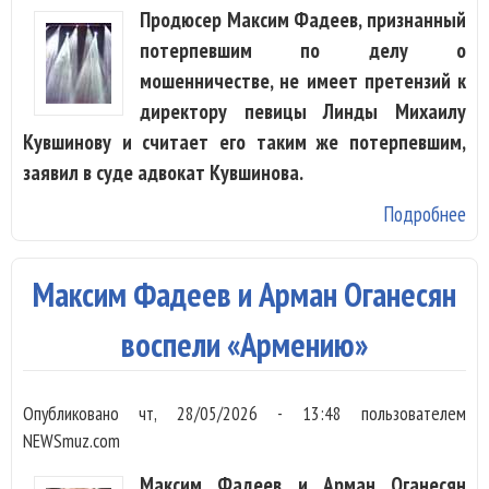
Продюсер Максим Фадеев, признанный
потерпевшим по делу о
мошенничестве, не имеет претензий к
директору певицы Линды Михаилу
Кувшинову и считает его таким же потерпевшим,
заявил в суде адвокат Кувшинова.
Подробнее
о 
Фа
не
Максим Фадеев и Арман Оганесян
пр
к
воспели «Армению»
ди
Ли
Опубликовано
чт, 28/05/2026 - 13:48
пользователем
NEWSmuz.com
Максим Фадеев и Арман Оганесян