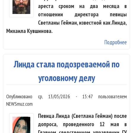
ареста сроком на два месяца в
отношении директора певицы
Светланы Гейман, известной как Линда,
Михаила Кувшинова.
Подробнее
о 
Фа
пр
Линда стала подозреваемой по
по
ди
уголовному делу
Ли
от
Опубликовано
ср, 13/05/2026 - 15:47
пользователем
по
NEWSmuz.com
до
Певица Линда (Светлана Гейман) после
ар
допроса, проведенного 12 мая в
Главном следственном управлении ГУ