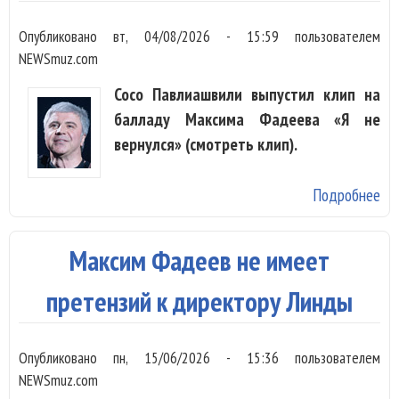
Опубликовано
вт, 04/08/2026 - 15:59
пользователем
NEWSmuz.com
Сосо Павлиашвили выпустил клип на
балладу Максима Фадеева «Я не
вернулся» (смотреть клип).
Подробнее
о 
Па
и 
Максим Фадеев не имеет
Фа
по
претензий к директору Линды
кли
ве
Опубликовано
пн, 15/06/2026 - 15:36
пользователем
NEWSmuz.com