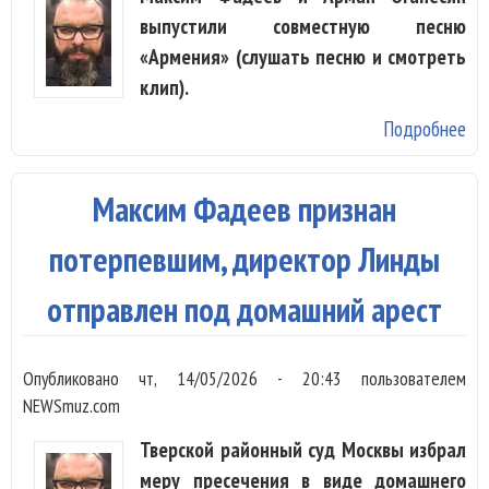
выпустили совместную песню
«Армения» (слушать песню и смотреть
клип).
Подробнее
о 
Фа
Ар
Максим Фадеев признан
Ог
во
потерпевшим, директор Линды
«А
отправлен под домашний арест
Опубликовано
чт, 14/05/2026 - 20:43
пользователем
NEWSmuz.com
Тверской районный суд Москвы избрал
меру пресечения в виде домашнего