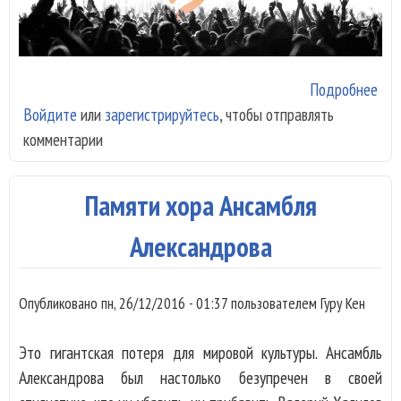
Подробнее
о
Войдите
или
зарегистрируйтесь
, чтобы отправлять
Авт
комментарии
инд
про
про
Памяти хора Ансамбля
Али
Сан
Александрова
- S
Proj
Опубликовано
пн, 26/12/2016 - 01:37
пользователем
Гуру Кен
объ
о н
Это гигантская потеря для мировой культуры. Ансамбль
кас
Александрова был настолько безупречен в своей
вок