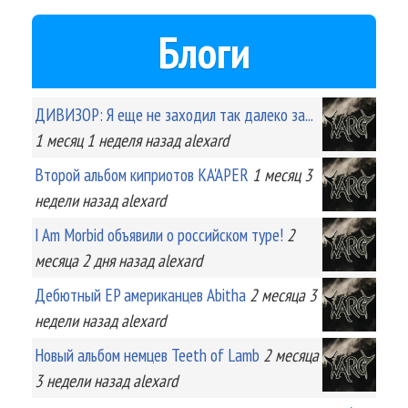
Блоги
ДИВИЗОР: Я еще не заходил так далеко за...
1 месяц 1 неделя
назад
alexard
Второй альбом киприотов KA'APER
1 месяц 3
недели
назад
alexard
I Am Morbid объявили о российском туре!
2
месяца 2 дня
назад
alexard
Дебютный EP американцев Abitha
2 месяца 3
недели
назад
alexard
Новый альбом немцев Teeth of Lamb
2 месяца
3 недели
назад
alexard