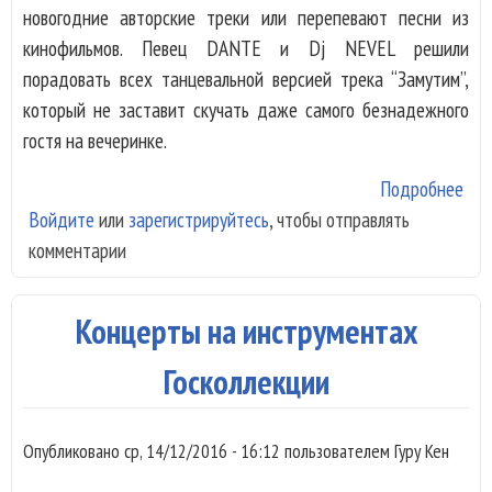
новогодние авторские треки или перепевают песни из
кинофильмов. Певец DANTE и Dj NEVEL решили
порадовать всех танцевальной версией трека “Замутим”,
который не заставит скучать даже самого безнадежного
гостя на вечеринке.
Подробнее
о П
Войдите
или
зарегистрируйтесь
, чтобы отправлять
DAN
комментарии
NE
пре
хит
Концерты на инструментах
нов
веч
Госколлекции
Опубликовано
ср, 14/12/2016 - 16:12
пользователем
Гуру Кен