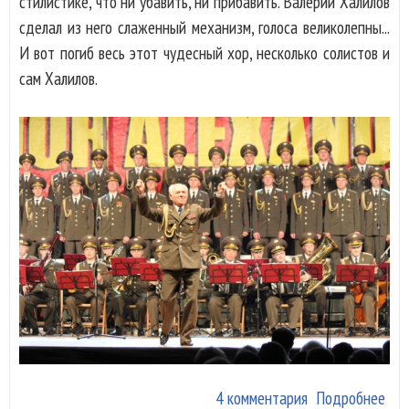
стилистике, что ни убавить, ни прибавить. Валерий Халилов
сделал из него слаженный механизм, голоса великолепны...
И вот погиб весь этот чудесный хор, несколько солистов и
сам Халилов.
4 комментария
Подробнее
о П