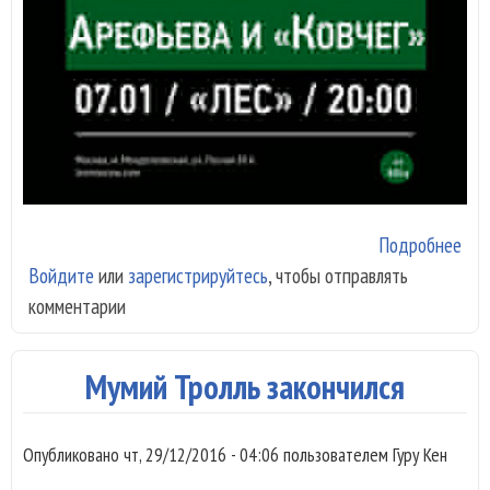
Подробнее
о О
Войдите
или
зарегистрируйтесь
, чтобы отправлять
Аре
комментарии
и
КО
7 я
Мумий Тролль закончился
впе
в к
Опубликовано
чт, 29/12/2016 - 04:06
пользователем
Гуру Кен
"Ле
(Мо