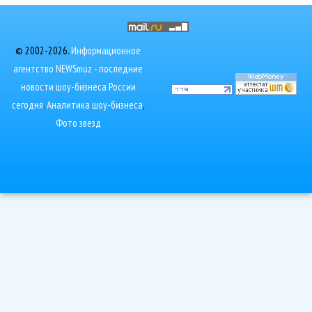
© 2002-2026.
Информационное
агентство NEWSmuz - последние
новости шоу-бизнеса России
сегодня
.
Аналитика шоу-бизнеса
,
Фото звезд