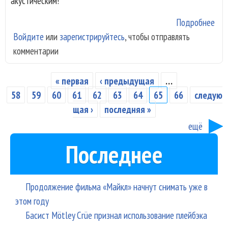
акустическим!
Подробнее
о О
Войдите
или
зарегистрируйтесь
, чтобы отправлять
Аре
комментарии
по
тра
выс
« первая
‹ предыдущая
…
Страницы
на 
58
59
60
61
62
63
64
65
66
следую
год
щая ›
последняя »
ЦД
ещё
Последнее
Продолжение фильма «Майкл» начнут снимать уже в
этом году
Басист Mötley Crüe признал использование плейбэка