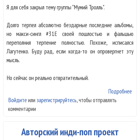
Я для себя закрыл тему группы "Мумий Тролль".
Долго терпел абсолютно бездарные последние альбомы,
но макси-сингл #31Е своей пошлостью и фальшью
переполнил терпение полностью. Похоже, исписался
Лагутенко. Буду рад, если когда-то он опровергнет эту
мысль.
Но сейчас он реально отвратительный.
Подробнее
о М
Войдите
или
зарегистрируйтесь
, чтобы отправлять
Тро
комментарии
зак
Авторский инди-поп проект