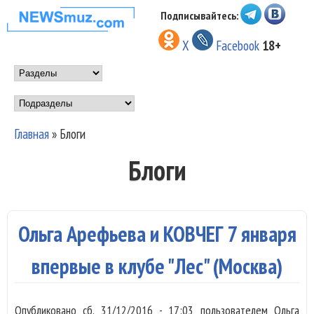
Перейти к основному
Подписывайтесь:
НОВОСТИ
содержанию
X
Facebook
18+
МУЗЫКИ И
Main menu
ШОУ БИЗНЕСА
Подразделы
NEWSMUZ.COM
Главная
»
Блоги
Вы здесь
Блоги
Ольга Арефьева и КОВЧЕГ 7 января
впервые в клубе "Лес" (Москва)
Опубликовано
сб, 31/12/2016 - 17:03
пользователем
Ольга