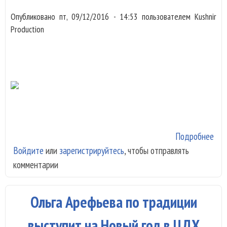
Опубликовано
пт, 09/12/2016 - 14:53
пользователем
Kushnir
Production
Подробнее
о S
Войдите
или
зарегистрируйтесь
, чтобы отправлять
зап
комментарии
зи
пес
сти
Ольга Арефьева по традиции
40-
24 
выступит на Новый год в ЦДХ