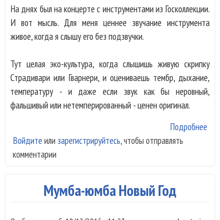
На днях был на концерте с инструментами из Госколлекции.
И вот мысль. Для меня ценнее звучание инструмента
живое, когда я слышу его без подзвучки.
Тут целая эко-культура, когда слышишь живую скрипку
Страдивари или Гварнери, и оцениваешь тембр, дыхание,
температуру - и даже если звук как бы неровный,
фальшивый или нетемперированный - ценен оригинал.
Подробнее
о К
Войдите
или
зарегистрируйтесь
, чтобы отправлять
на
комментарии
инс
Гос
Мумба-юмба Новый Год