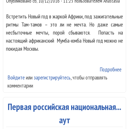
Опубликовано
сб, 10/12/2016 - 11:23
пользователем
Anastasia
Встретить Новый год в жаркой Африки, под зажигательные
ритмы Там-тамов – это ли не мечта. Но даже самые
несбыточные мечты, порой сбываются. Попасть на
настоящий африканский Мумба-юмба Новый год можно не
покидая Москвы.
Подробнее
о
Войдите
или
зарегистрируйтесь
, чтобы отправлять
Мум
комментарии
юм
Но
Год
Первая российская национальная...
аут