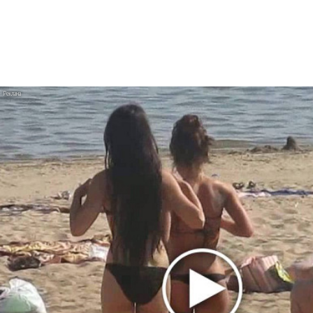
Victoria Monét танцует в «Reach Out»
«ДДТ» показали постапокалиптическую
«Херь»
Венсан Кассель ругается на съемочной
площадке Charli XCX «Camera»
Мэрилин Мэнсон клонировал себя в «Front
Toward Enemy»
Хабиб стал Алладином в клипе «Моя
малышка»
Ани Лорак танцует с мужем в «Обожаю»