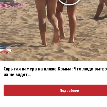
BTS расслабляются после вечеринки в
«Normal»
Alessa Majik и sp84 показали истинно
питерское «Свидание»
U2 выпустили «Street of Dreams» и клип из
Мексики
Бейонсе выпустила первую за два года
песню «Morning Dew (Donk)»
Скрытая камера на пляже Крыма: Что люди вытво
их не видят...
Mia Boyka в образе Барби снялась в клипе
«Экспонат»
Подробнее