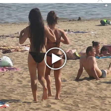
i
«Рианна работает в студии», - проговорился ее
партнер A$AP Rocky
Гленн Хьюз завершил свою гастрольную карьеру
Suno проиграла суд о нарушении авторских прав
немецкому лицензиату
Linkin Park показал трейлер документального фильма
«Unshatter»
РАО потребовало от театра Кадышевой неустойку
В сеть выложен уникальный концерт Led Zeppelin
1970 года
Ферги стала петь в Black Eyed Peas, чтобы стать
лучшей
Сосо Павлиашвили и Максим Фадеев показали клип «Я
не вернулся»
Zivert дебютировала в большом кино
Ариана Гранде сделает перерыв в публичности