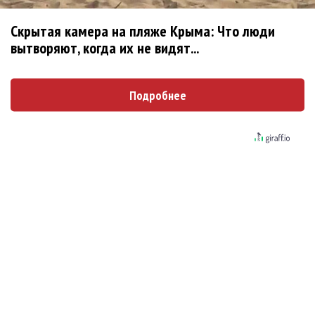
Скрытая камера на пляже Крыма: Что люди
Новое
вытворяют, когда их не видят...
Подробнее
Продолжение фильма «Майкл» начнут
снимать уже в этом году
Басист Mötley Crüe признал использование
плейбэка на концертах
Мадонна и Кайли Миноуг впервые записали
два фита
Karol G выпустила альбом с Дрейком и Бруно
Марсом
Максим Фадеев и Маша Ржевская