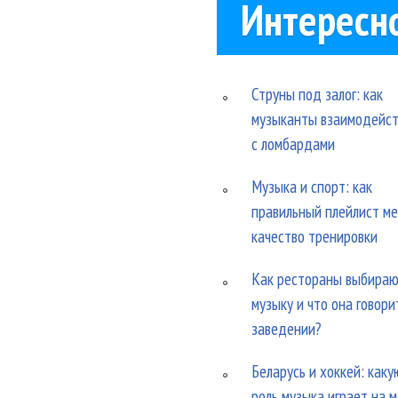
Интересн
Струны под залог: как
музыканты взаимодейс
с ломбардами
Музыка и спорт: как
правильный плейлист м
качество тренировки
Как рестораны выбира
музыку и что она говори
заведении?
Беларусь и хоккей: каку
роль музыка играет на 