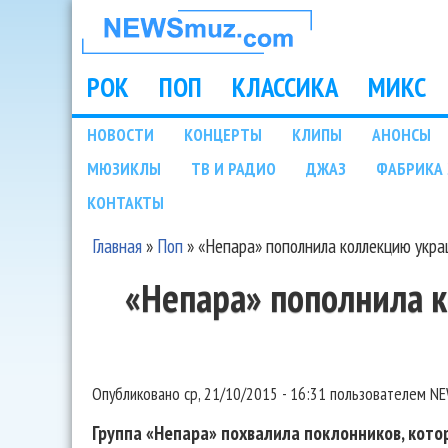
НОВОСТИ
МУЗЫКИ И
РОК
ПОП
КЛАССИКА
МИКС
Main menu
ШОУ БИЗНЕСА
НОВОСТИ
КОНЦЕРТЫ
КЛИПЫ
АНОНСЫ
Подразделы
МЮЗИКЛЫ
ТВ И РАДИО
ДЖАЗ
ФАБРИКА 
NEWSMUZ.COM
КОНТАКТЫ
Главная
»
Поп
»
«Непара» пополнила коллекцию укр
Вы здесь
«Непара» пополнила 
Опубликовано
ср, 21/10/2015 - 16:31
пользователем
NE
Группа «Непара» похвалила поклонников, кото