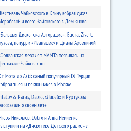
Фестиваль Чайковского в Клину вобрал джаз
Мерабовой и всего Чайковского в Демьяново
«Большая Дискотека Авторадио»: Баста, Zivert,
Бузова, попурри «Иванушек» и Дианы Арбениной
«Орлеанская дева» от МАМТа появилась на
фестивале Чайковского
От Мота до Asti: самый популярный DJ Турции
собрал тысячи поклонников в Москве
Filatov & Karas, Dabro, «Лицей» и Куртукова
рассказали о своем лете
Игорь Николаев, Dabro и Анна Немченко
выступили на «Дискотеке Детского радио» в