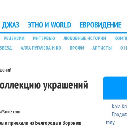
Перейти к основному
содержанию
ДЖАЗ
ЭТНО И WORLD
ЕВРОВИДЕНИЕ
РЕЦЕНЗИИ
ИНТЕРВЬЮ
ЛЮБОВНЫЕ ИСТОРИИ
КОМП
ЗВЕЗД
АЛЛА ПУГАЧЕВА И КО
ПРОФИ
АРТИСТЫ
О 
ашений
коллекцию украшений
Kara Kr
WSmuz.com
Продолж
году
рые приехали из Белгорода в Воронеж