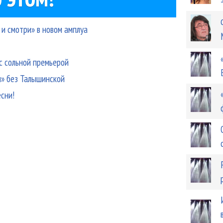
 и смотри» в новом амплуа
с сольной премьерой
ы» без Талышинской
сни!