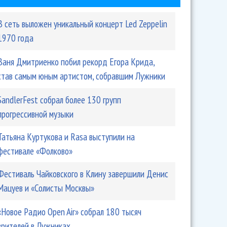
В сеть выложен уникальный концерт Led Zeppelin
1970 года
Ваня Дмитриенко побил рекорд Егора Крида,
став самым юным артистом, собравшим Лужники
SandlerFest собрал более 130 групп
прогрессивной музыки
Татьяна Куртукова и Rasa выступили на
фестивале «Фолково»
Фестиваль Чайковского в Клину завершили Денис
Мацуев и «Солисты Москвы»
«Новое Радио Open Air» собрал 180 тысяч
зрителей в Лужниках