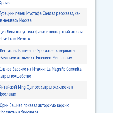
Кремле
Турецкий певец Мустафа Сандал рассказал, как
изменилась Москва
Дуа Липа выпустила фильм и концертный альбом
«Live From Mexico»
Фестиваль Башмета в Ярославле завершился
«Бедными людьми» с Евгением Мироновым
Дивное барокко из Италии: La Magnific Comunita
сыграл волшебство
Китайский Ming Quintet сыграл эксклюзив в
Ярославле
Юрий Башмет показал авторскую версию
«Иоланты» в Ярославле