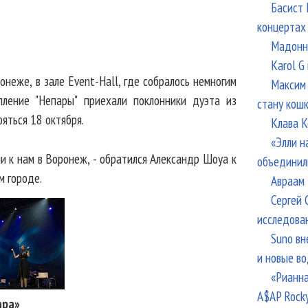
Басист 
концертах
Мадонна
Karol G
неже, в зале Event-Hall, где собралось немногим
Максим 
пление "Непары" приехали поклонники дуэта из
стану кош
яться 18 октября.
Клава К
«Элли н
ли к нам в Воронеж, - обратился Александр Шоуа к
объединил
м городе.
Авраам 
Сергей 
исследова
Suno вн
и новые в
«Рианна
A$AP Rock
ара»