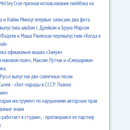
Mötley Crüe признал использование плейбэка на
 и Кайли Миноуг впервые записали два фита
 выпустила альбом с Дрейком и Бруно Марсом
Фадеев и Маша Ржевская перевыпустили «Когда я
кой»
ока официально вышла «Замуж»
а маковом поле», Максим Лутчак и «Смешарики»
ись
Руссо выпустил две солнечные песни
Сычёв - «Хит-парады в СССР. Полное
ние»
едрил инструмент по нарушениям авторских прав
одяные знаки
 работает в студии», - проговорился ее партнер
y