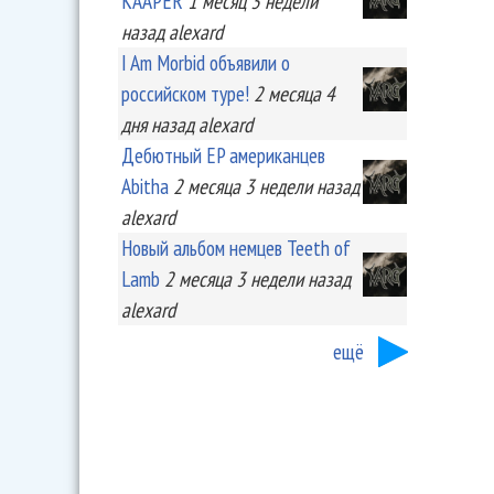
KA'APER
1 месяц 3 недели
назад
alexard
I Am Morbid объявили о
российском туре!
2 месяца 4
дня
назад
alexard
Дебютный EP американцев
Abitha
2 месяца 3 недели
назад
alexard
Новый альбом немцев Teeth of
Lamb
2 месяца 3 недели
назад
alexard
ещё