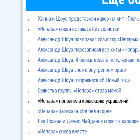
Ханна и Шоуа представили кавер на хит «Плачь
«Непара» снова осталась без солистки
Александр Шоуа поздравил солистку «Непары» 
Александр Шоуа перезаписал все хиты «Непар
Александр Шоуа: Я боюсь делать популярные пе
Александр Шоуа спел о внутреннем враге
Александр Шоуа отправился «В Новый год»
Солистка группы «Непара» стала мамой
«Непара» пополнила коллекцию украшений
«Непара» записала «Не беда горе»
Ева Польна и Денис Майданов споют в караоке
«Непара» снова вместе