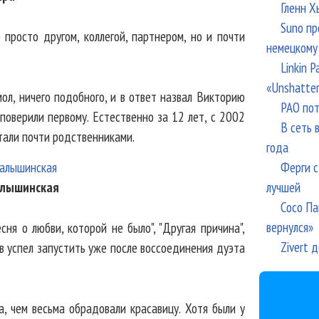
Гленн Х
Suno пр
 просто другом, коллегой, партнером, но и почти
немецкому
Linkin 
«Unshatte
мол, ничего подобного, и в ответ назвал Викторию
РАО пот
поверили первому. Естественно за 12 лет, с 2002
В сеть 
тали почти родственниками.
года
Ферги с
лучшей
алышинская
Сосо Па
вернулся»
ня о любви, которой не было", "Другая причина",
Zivert 
ив успел запустить уже после воссоединения дуэта
, чем весьма обрадовали красавицу. Хотя были у