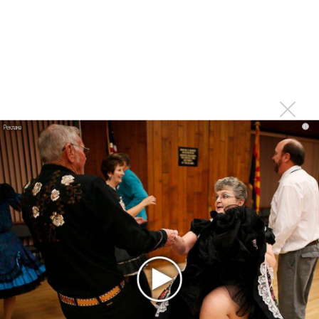
похороводить, и больше просить не надо — радостные и
веселые, вне возрастов и признаков растительности на
лице, эта аудитория (самое ценное достояние фестиваля!)
будет петь и танцевать хоть до утра.
i
Иван Купала
Можно было бы рассказывать еще и еще. Про печально-
саркастического армянского дудукиста Аргишти, про
неожиданно виртуозно выводящего арабские рулады грека
Янниса Кофопулоса, про хасидские песни Анны Гоффман, и
неожиданно выскочившее между выступлениями групп на
приступок трио суровых мужчин (среди которых
угадывались участники «Ивана Купалы»), запевшее казачьи
песни а капелла... Совсем ничего не получилось рассказать