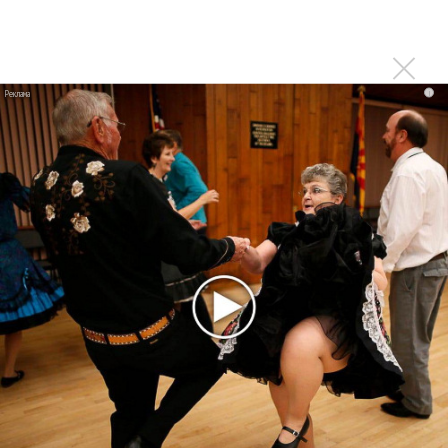
«Элли на маковом поле», Максим Лутчак и
«Смешарики» объединились
Авраам Руссо выпустил две солнечные песни
Сергей Сычёв - «Хит-парады в СССР. Полное
i
исследование»
Suno внедрил инструмент по нарушениям авторских
прав и новые водяные знаки
«Рианна работает в студии», - проговорился ее
партнер A$AP Rocky
Гленн Хьюз завершил свою гастрольную карьеру
Suno проиграла суд о нарушении авторских прав
немецкому лицензиату
Linkin Park показал трейлер документального фильма
«Unshatter»
РАО потребовало от театра Кадышевой неустойку
В сеть выложен уникальный концерт Led Zeppelin