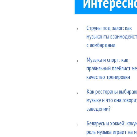
Интересн
Струны под залог: как
музыканты взаимодейс
с ломбардами
Музыка и спорт: как
правильный плейлист м
качество тренировки
Как рестораны выбира
музыку и что она говори
заведении?
Беларусь и хоккей: каку
роль музыка играет на 