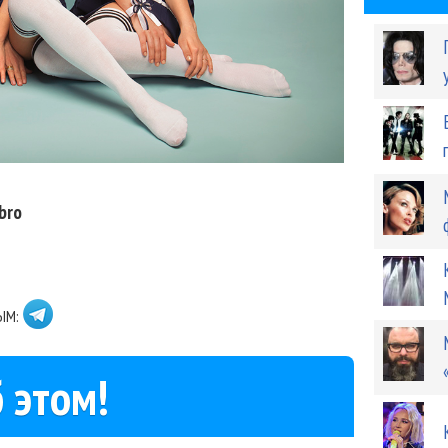
bro
ЫМ:
 этом!