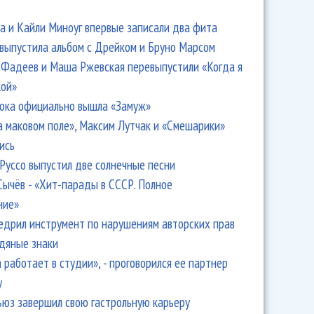
 и Кайли Миноуг впервые записали два фита
 выпустила альбом с Дрейком и Бруно Марсом
Фадеев и Маша Ржевская перевыпустили «Когда я
кой»
ока официально вышла «Замуж»
а маковом поле», Максим Лутчак и «Смешарики»
ись
Руссо выпустил две солнечные песни
Сычёв - «Хит-парады в СССР. Полное
ние»
едрил инструмент по нарушениям авторских прав
одяные знаки
 работает в студии», - проговорился ее партнер
y
ьюз завершил свою гастрольную карьеру