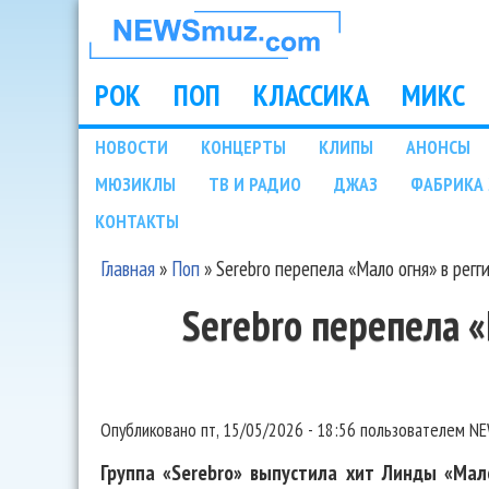
НОВОСТИ
МУЗЫКИ И
РОК
ПОП
КЛАССИКА
МИКС
Main menu
ШОУ БИЗНЕСА
НОВОСТИ
КОНЦЕРТЫ
КЛИПЫ
АНОНСЫ
Подразделы
МЮЗИКЛЫ
ТВ И РАДИО
ДЖАЗ
ФАБРИКА 
NEWSMUZ.COM
КОНТАКТЫ
Главная
»
Поп
»
Serebro перепела «Мало огня» в регг
Вы здесь
Serebro перепела «
Опубликовано
пт, 15/05/2026 - 18:56
пользователем
NE
Группа «Serebro» выпустила хит Линды «Мал