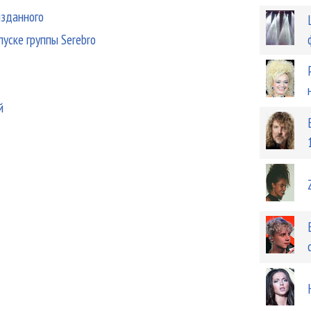
изданного
уске группы Serebro
й