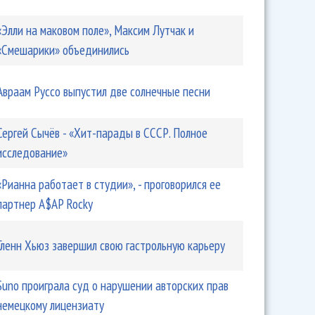
«Элли на маковом поле», Максим Лутчак и
«Смешарики» объединились
Авраам Руссо выпустил две солнечные песни
Сергей Сычёв - «Хит-парады в СССР. Полное
исследование»
«Рианна работает в студии», - проговорился ее
партнер A$AP Rocky
Гленн Хьюз завершил свою гастрольную карьеру
Suno проиграла суд о нарушении авторских прав
немецкому лицензиату