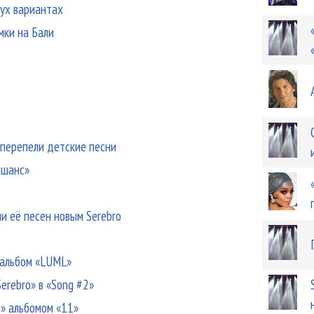
вух вариантах
мки на Бали
 перепели детские песни
 шанс»
ии её песен новым Serebro
-альбом «LUML»
erebro» в «Song #2»
» альбомом «11»