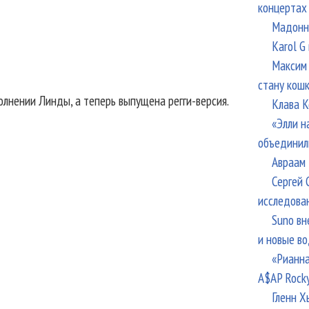
концертах
Мадонна
Karol G
Максим 
стану кош
лнении Линды, а теперь выпущена регги-версия.
Клава К
«Элли н
объединил
Авраам 
Сергей 
исследова
Suno вн
и новые в
«Рианна
A$AP Rock
Гленн Х