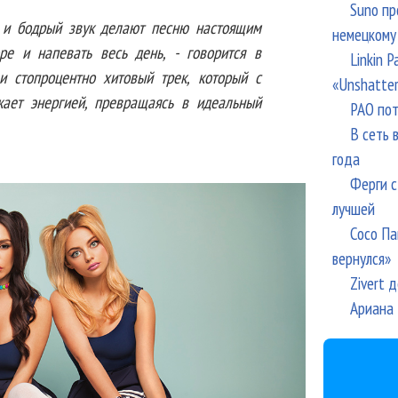
Suno пр
 и бодрый звук делают песню настоящим
немецкому
ре и напевать весь день, - говорится в
Linkin 
 и стопроцентно хитовый трек, который с
«Unshatte
жает энергией, превращаясь в идеальный
РАО пот
В сеть 
года
Ферги с
лучшей
Сосо Па
вернулся»
Zivert 
Ариана 