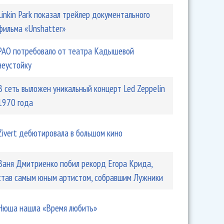
Linkin Park показал трейлер документального
фильма «Unshatter»
РАО потребовало от театра Кадышевой
неустойку
В сеть выложен уникальный концерт Led Zeppelin
1970 года
Zivert дебютировала в большом кино
Ваня Дмитриенко побил рекорд Егора Крида,
став самым юным артистом, собравшим Лужники
Нюша нашла «Время любить»