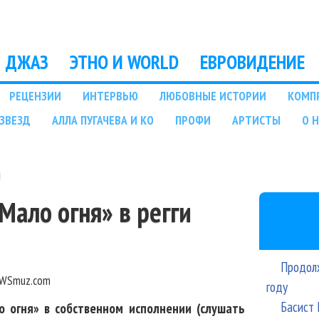
Перейти к основному
содержанию
ДЖАЗ
ЭТНО И WORLD
ЕВРОВИДЕНИЕ
РЕЦЕНЗИИ
ИНТЕРВЬЮ
ЛЮБОВНЫЕ ИСТОРИИ
КОМП
ЗВЕЗД
АЛЛА ПУГАЧЕВА И КО
ПРОФИ
АРТИСТЫ
О 
и
Мало огня» в регги
Продолж
WSmuz.com
году
Басист 
о огня» в собственном исполнении (слушать