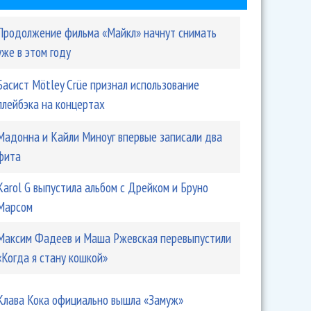
Продолжение фильма «Майкл» начнут снимать
уже в этом году
Басист Mötley Crüe признал использование
плейбэка на концертах
Мадонна и Кайли Миноуг впервые записали два
фита
Karol G выпустила альбом с Дрейком и Бруно
Марсом
Максим Фадеев и Маша Ржевская перевыпустили
«Когда я стану кошкой»
Клава Кока официально вышла «Замуж»