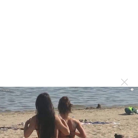
Продолжение фильма «Майкл» начнут снимать уже в
этом году
Басист Mötley Crüe признал использование плейбэка
на концертах
Мадонна и Кайли Миноуг впервые записали два
фита
Karol G выпустила альбом с Дрейком и Бруно
Марсом
Максим Фадеев и Маша Ржевская перевыпустили
i
«Когда я стану кошкой»
Клава Кока официально вышла «Замуж»
«Элли на маковом поле», Максим Лутчак и
«Смешарики» объединились
Авраам Руссо выпустил две солнечные песни
Сергей Сычёв - «Хит-парады в СССР. Полное