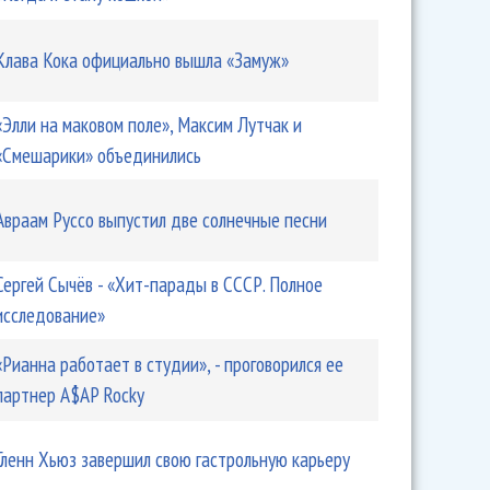
Клава Кока официально вышла «Замуж»
«Элли на маковом поле», Максим Лутчак и
«Смешарики» объединились
Авраам Руссо выпустил две солнечные песни
Сергей Сычёв - «Хит-парады в СССР. Полное
исследование»
«Рианна работает в студии», - проговорился ее
партнер A$AP Rocky
Гленн Хьюз завершил свою гастрольную карьеру