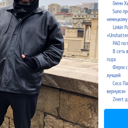
Гленн Х
Suno пр
немецкому
Linkin 
«Unshatte
РАО пот
В сеть 
года
Ферги с
лучшей
Сосо Па
вернулся»
Zivert 