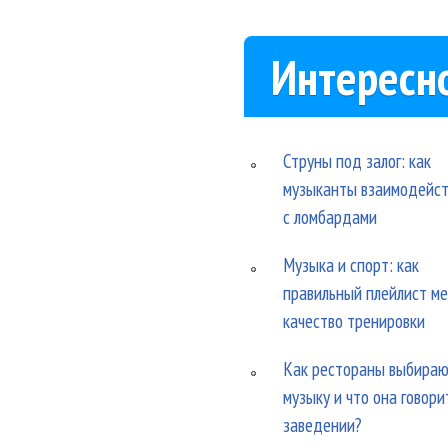
Интересн
Струны под залог: как
музыканты взаимодейс
с ломбардами
Музыка и спорт: как
правильный плейлист м
качество тренировки
Как рестораны выбира
музыку и что она говори
заведении?