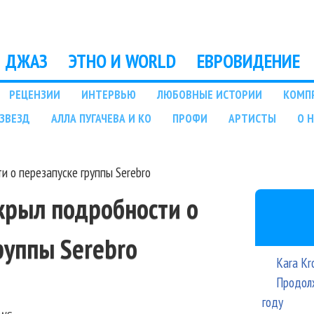
Перейти к основному
содержанию
ДЖАЗ
ЭТНО И WORLD
ЕВРОВИДЕНИЕ
РЕЦЕНЗИИ
ИНТЕРВЬЮ
ЛЮБОВНЫЕ ИСТОРИИ
КОМП
ЗВЕЗД
АЛЛА ПУГАЧЕВА И КО
ПРОФИ
АРТИСТЫ
О 
 о перезапуске группы Serebro
крыл подробности о
руппы Serebro
Kara Kr
Продолж
году