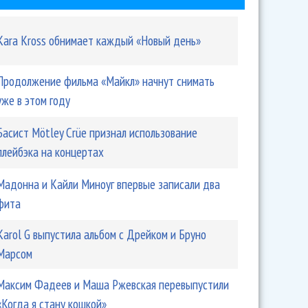
Kara Kross обнимает каждый «Новый день»
Продолжение фильма «Майкл» начнут снимать
уже в этом году
Басист Mötley Crüe признал использование
плейбэка на концертах
Мадонна и Кайли Миноуг впервые записали два
фита
Karol G выпустила альбом с Дрейком и Бруно
Марсом
Максим Фадеев и Маша Ржевская перевыпустили
«Когда я стану кошкой»