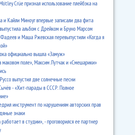
Mötley Crüe признал использование плейбэка на
 и Кайли Миноуг впервые записали два фита
 выпустила альбом с Дрейком и Бруно Марсом
Фадеев и Маша Ржевская перевыпустили «Когда я
кой»
ока официально вышла «Замуж»
а маковом поле», Максим Лутчак и «Смешарики»
ись
Руссо выпустил две солнечные песни
Сычёв - «Хит-парады в СССР. Полное
ние»
едрил инструмент по нарушениям авторских прав
одяные знаки
 работает в студии», - проговорился ее партнер
y