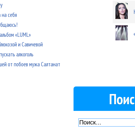
му
 на себя
 общаюсь!
-альбом «LUML»
Глюкозой и Савичевой
ускать алкоголь
шей от побоев мужа Салтанат
Поис