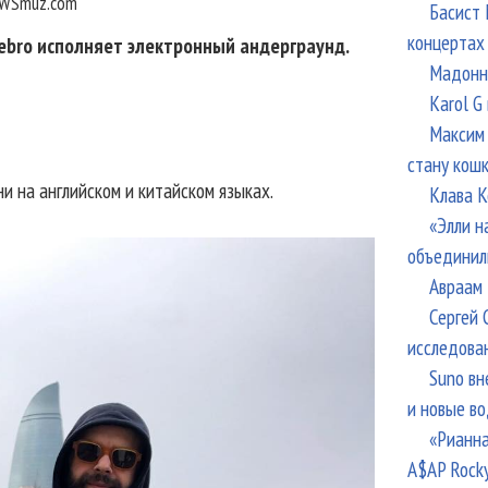
WSmuz.com
Басист 
концертах
ebro исполняет электронный андерграунд.
Мадонна
Karol G
Максим 
стану кош
и на английском и китайском языках.
Клава К
«Элли н
объединил
Авраам 
Сергей 
исследова
Suno вн
и новые в
«Рианна
A$AP Rock