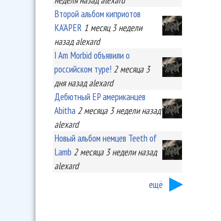
Второй альбом киприотов
KA'APER
1 месяц 3 недели
назад
alexard
I Am Morbid объявили о
российском туре!
2 месяца 3
дня
назад
alexard
Дебютный EP американцев
Abitha
2 месяца 3 недели
назад
alexard
Новый альбом немцев Teeth of
Lamb
2 месяца 3 недели
назад
alexard
ещё