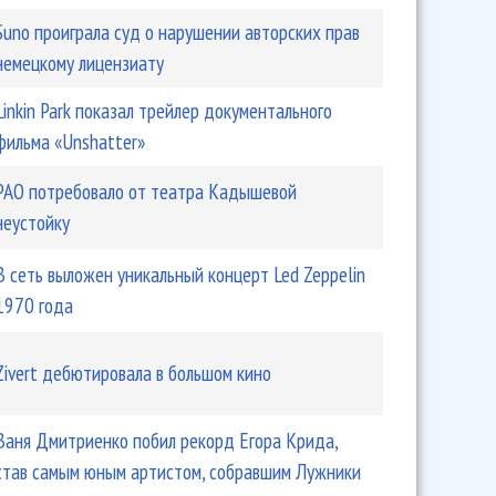
Suno проиграла суд о нарушении авторских прав
немецкому лицензиату
Linkin Park показал трейлер документального
фильма «Unshatter»
РАО потребовало от театра Кадышевой
неустойку
В сеть выложен уникальный концерт Led Zeppelin
1970 года
Zivert дебютировала в большом кино
Ваня Дмитриенко побил рекорд Егора Крида,
став самым юным артистом, собравшим Лужники