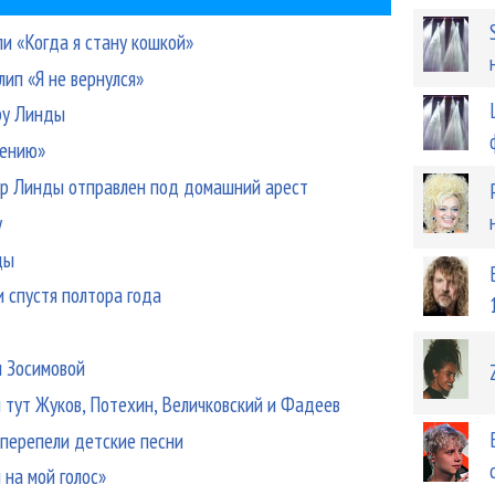
и «Когда я стану кошкой»
ип «Я не вернулся»
ру Линды
мению»
р Линды отправлен под домашний арест
у
ды
 спустя полтора года
 Зосимовой
м тут Жуков, Потехин, Величковский и Фадеев
 перепели детские песни
на мой голос»