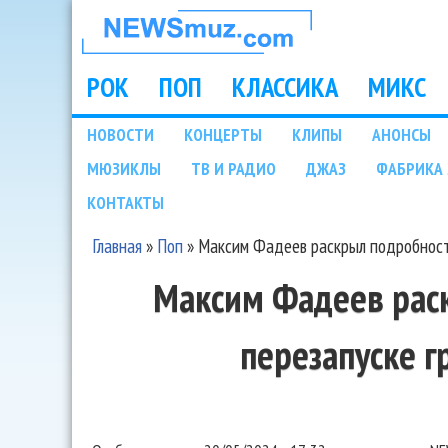
НОВОСТИ
МУЗЫКИ И
РОК
ПОП
КЛАССИКА
МИКС
Main menu
ШОУ БИЗНЕСА
НОВОСТИ
КОНЦЕРТЫ
КЛИПЫ
АНОНСЫ
Подразделы
МЮЗИКЛЫ
ТВ И РАДИО
ДЖАЗ
ФАБРИКА 
NEWSMUZ.COM
КОНТАКТЫ
Главная
»
Поп
»
Максим Фадеев раскрыл подробности
Вы здесь
Максим Фадеев рас
перезапуске г