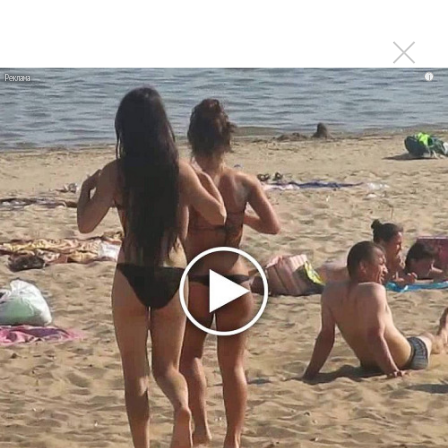
«Petal»
Филипп Киркоров сходит с ума от «Луизы»
Гитарист Black Sabbath Тони Айомми показал первую
i
песню из сольного альбома
Новое
Сергей Сычёв - «Хит-парады в СССР. Полное
исследование»
«Рианна работает в студии», - проговорился
ее партнер A$AP Rocky
Гленн Хьюз завершил свою гастрольную
карьеру