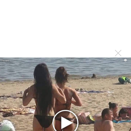
Гленн Хьюз завершил свою гастрольную карьеру
Suno проиграла суд о нарушении авторских прав
немецкому лицензиату
Linkin Park показал трейлер документального фильма
«Unshatter»
РАО потребовало от театра Кадышевой неустойку
В сеть выложен уникальный концерт Led Zeppelin
i
1970 года
Ферги стала петь в Black Eyed Peas, чтобы стать
лучшей
Сосо Павлиашвили и Максим Фадеев показали клип «Я
не вернулся»
Zivert дебютировала в большом кино
Ариана Гранде сделает перерыв в публичности
Ваня Дмитриенко побил рекорд Егора Крида, став
самым юным артистом, собравшим Лужники