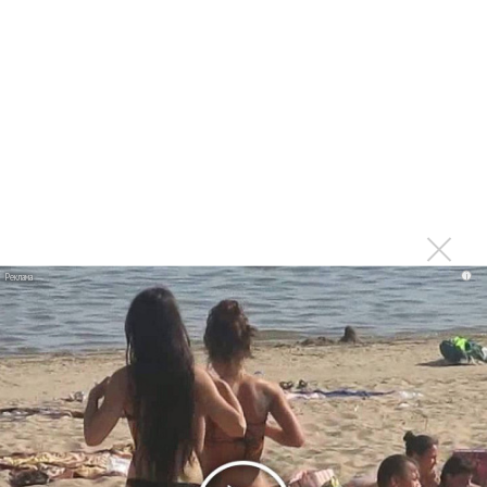
Продолжение фильма «Майкл» начнут снимать уже в
этом году
Басист Mötley Crüe признал использование плейбэка
на концертах
Мадонна и Кайли Миноуг впервые записали два
фита
Karol G выпустила альбом с Дрейком и Бруно
Марсом
Максим Фадеев и Маша Ржевская перевыпустили
i
«Когда я стану кошкой»
Клава Кока официально вышла «Замуж»
«Элли на маковом поле», Максим Лутчак и
«Смешарики» объединились
Авраам Руссо выпустил две солнечные песни
Сергей Сычёв - «Хит-парады в СССР. Полное
исследование»