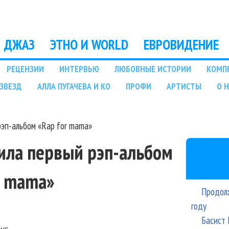
Перейти к основному
содержанию
ДЖАЗ
ЭТНО И WORLD
ЕВРОВИДЕНИЕ
РЕЦЕНЗИИ
ИНТЕРВЬЮ
ЛЮБОВНЫЕ ИСТОРИИ
КОМП
ЗВЕЗД
АЛЛА ПУГАЧЕВА И КО
ПРОФИ
АРТИСТЫ
О 
эп-альбом «Rap for mama»
ила первый рэп-альбом
r mama»
Продолж
году
Басист 