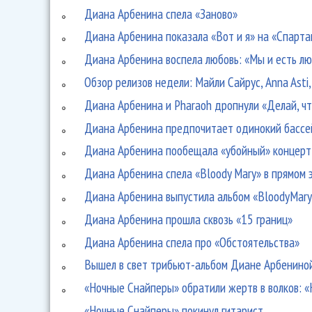
Диана Арбенина спела «Заново»
Диана Арбенина показала «Вот и я» на «Спарта
Диана Арбенина воспела любовь: «Мы и есть лю
Обзор релизов недели: Майли Сайрус, Anna Asti,
Диана Арбенина и Pharaoh дропнули «Делай, ч
Диана Арбенина предпочитает одинокий бассей
Диана Арбенина пообещала «убойный» концерт 
Диана Арбенина спела «Bloody Mary» в прямом
Диана Арбенина выпустила альбом «BloodyMary
Диана Арбенина прошла сквозь «15 границ»
Диана Арбенина спела про «Обстоятельства»
Вышел в свет трибьют-альбом Диане Арбенино
«Ночные Снайперы» обратили жертв в волков: «
«Ночные Снайперы» покинул гитарист