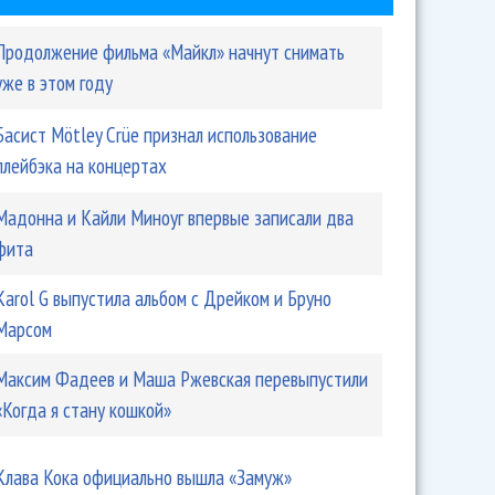
Продолжение фильма «Майкл» начнут снимать
уже в этом году
Басист Mötley Crüe признал использование
плейбэка на концертах
Мадонна и Кайли Миноуг впервые записали два
фита
Karol G выпустила альбом с Дрейком и Бруно
Марсом
Максим Фадеев и Маша Ржевская перевыпустили
«Когда я стану кошкой»
Клава Кока официально вышла «Замуж»