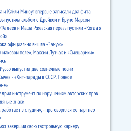
 и Кайли Миноуг впервые записали два фита
 выпустила альбом с Дрейком и Бруно Марсом
Фадеев и Маша Ржевская перевыпустили «Когда я
кой»
ока официально вышла «Замуж»
а маковом поле», Максим Лутчак и «Смешарики»
ись
Руссо выпустил две солнечные песни
Сычёв - «Хит-парады в СССР. Полное
ние»
едрил инструмент по нарушениям авторских прав
одяные знаки
 работает в студии», - проговорился ее партнер
y
ьюз завершил свою гастрольную карьеру