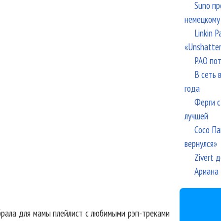
Suno пр
немецкому
Linkin 
«Unshatte
РАО пот
В сеть 
года
Ферги с
лучшей
Сосо Па
вернулся»
Zivert 
Ариана 
брала для мамы плейлист с любимыми рэп-треками