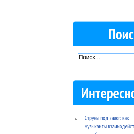
Поис
Интересн
Струны под залог: как
музыканты взаимодейс