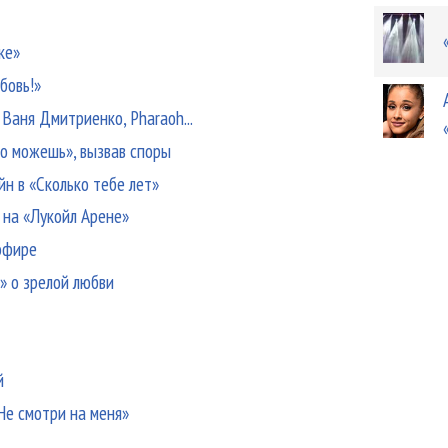
ке»
бовь!»
 Ваня Дмитриенко, Pharaoh...
то можешь», вызвав споры
н в «Сколько тебе лет»
на «Лукойл Арене»
 эфире
» о зрелой любви
й
Не смотри на меня»