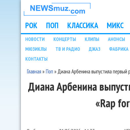
НОВОСТИ
МУЗЫКИ И
РОК
ПОП
КЛАССИКА
МИКС
Main menu
ШОУ БИЗНЕСА
НОВОСТИ
КОНЦЕРТЫ
КЛИПЫ
АНОНСЫ
Подразделы
МЮЗИКЛЫ
ТВ И РАДИО
ДЖАЗ
ФАБРИКА 
NEWSMUZ.COM
КОНТАКТЫ
Главная
»
Поп
»
Диана Арбенина выпустила первый р
Вы здесь
Диана Арбенина выпуст
«Rap fo