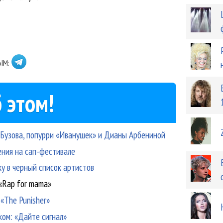
ЫМ:
 этом!
, Бузова, попурри «Иванушек» и Дианы Арбениной
ения на сап-фестивале
ку в черный список артистов
«Rap for mama»
 «The Punisher»
ком: «Дайте сигнал»