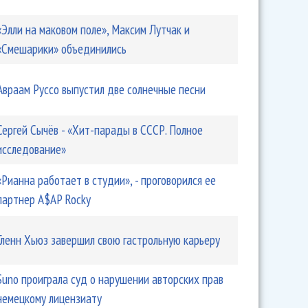
«Элли на маковом поле», Максим Лутчак и
«Смешарики» объединились
Авраам Руссо выпустил две солнечные песни
Сергей Сычёв - «Хит-парады в СССР. Полное
исследование»
«Рианна работает в студии», - проговорился ее
партнер A$AP Rocky
Гленн Хьюз завершил свою гастрольную карьеру
Suno проиграла суд о нарушении авторских прав
немецкому лицензиату