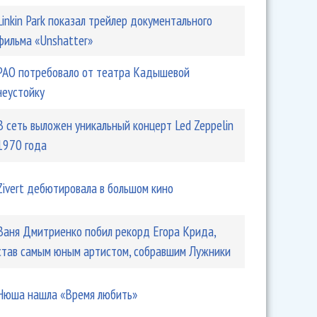
Linkin Park показал трейлер документального
фильма «Unshatter»
РАО потребовало от театра Кадышевой
неустойку
В сеть выложен уникальный концерт Led Zeppelin
1970 года
Zivert дебютировала в большом кино
Ваня Дмитриенко побил рекорд Егора Крида,
став самым юным артистом, собравшим Лужники
Нюша нашла «Время любить»