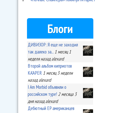
Блоги
ДИВИЗОР: Я еще не заходил
так далеко за...
1 месяц 1
неделя
назад
alexard
Второй альбом киприотов
KA'APER
1 месяц 3 недели
назад
alexard
I Am Morbid объявили о
российском туре!
2 месяца 3
дня
назад
alexard
Дебютный EP американцев