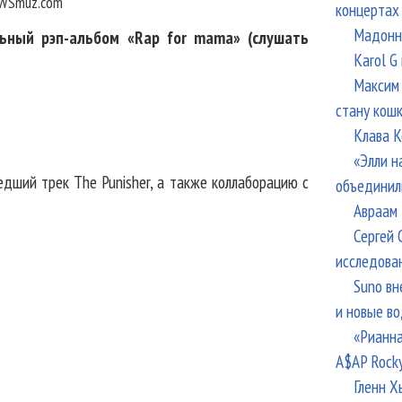
WSmuz.com
концертах
Мадонна
ьный рэп-альбом «Rap for mama» (слушать
Karol G
Максим 
стану кош
Клава К
«Элли н
едший трек The Punisher, а также коллаборацию с
объединил
Авраам 
Сергей 
исследова
Suno вн
и новые в
«Рианна
A$AP Rock
Гленн Х