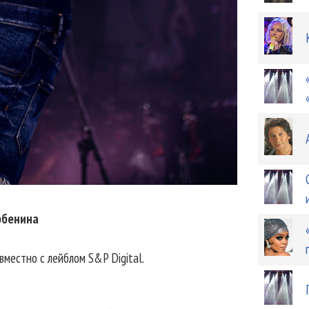
рбенина
местно с лейблом S&P Digital.