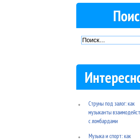
Поис
Интересн
Струны под залог: как
музыканты взаимодейс
с ломбардами
Музыка и спорт: как