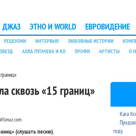
Перейти к основному
содержанию
ДЖАЗ
ЭТНО И WORLD
ЕВРОВИДЕНИЕ
РЕЦЕНЗИИ
ИНТЕРВЬЮ
ЛЮБОВНЫЕ ИСТОРИИ
КОМП
ЗВЕЗД
АЛЛА ПУГАЧЕВА И КО
ПРОФИ
АРТИСТЫ
О 
 границ»
а сквозь «15 границ»
Kara Kr
WSmuz.com
Продолж
году
аниц» (слушать песню).