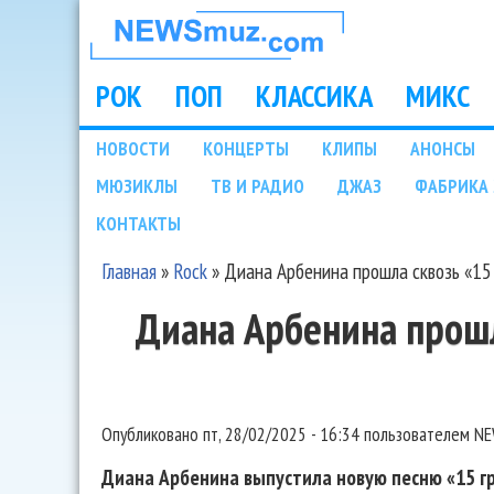
НОВОСТИ
МУЗЫКИ И
РОК
ПОП
КЛАССИКА
МИКС
Main menu
ШОУ БИЗНЕСА
НОВОСТИ
КОНЦЕРТЫ
КЛИПЫ
АНОНСЫ
Подразделы
МЮЗИКЛЫ
ТВ И РАДИО
ДЖАЗ
ФАБРИКА 
NEWSMUZ.COM
КОНТАКТЫ
Главная
»
Rock
»
Диана Арбенина прошла сквозь «15
Вы здесь
Диана Арбенина прошл
Опубликовано
пт, 28/02/2025 - 16:34
пользователем
NE
Диана Арбенина выпустила новую песню «15 гр