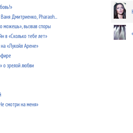
бовь!»
 Ваня Дмитриенко, Pharaoh...
то можешь», вызвав споры
н в «Сколько тебе лет»
на «Лукойл Арене»
 эфире
» о зрелой любви
й
Не смотри на меня»