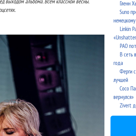
ед выходом альбома. Всем классной весны.
Гленн Х
оцсетях.
Suno пр
немецкому
Linkin 
«Unshatte
РАО пот
В сеть 
года
Ферги с
лучшей
Сосо Па
вернулся»
Zivert 