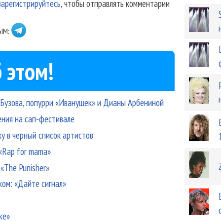
зарегистрируйтесь
, чтобы отправлять комментарии
ЫМ:
 этом!
, Бузова, попурри «Иванушек» и Дианы Арбениной
ения на сап-фестивале
ку в черный список артистов
«Rap for mama»
 «The Punisher»
ком: «Дайте сигнал»
ке»