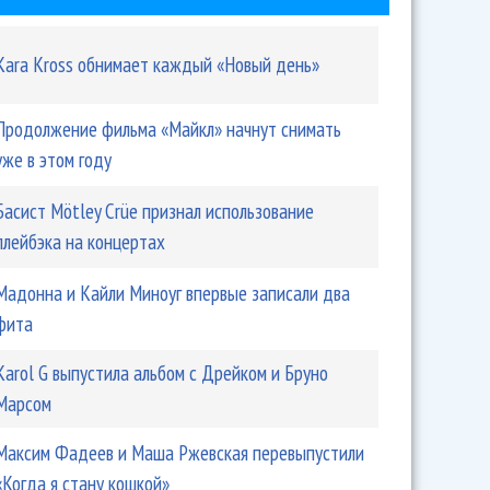
Kara Kross обнимает каждый «Новый день»
Продолжение фильма «Майкл» начнут снимать
уже в этом году
Басист Mötley Crüe признал использование
плейбэка на концертах
Мадонна и Кайли Миноуг впервые записали два
фита
Karol G выпустила альбом с Дрейком и Бруно
Марсом
Максим Фадеев и Маша Ржевская перевыпустили
«Когда я стану кошкой»