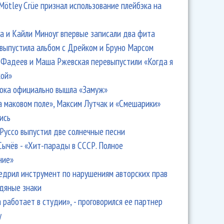
Mötley Crüe признал использование плейбэка на
 и Кайли Миноуг впервые записали два фита
 выпустила альбом с Дрейком и Бруно Марсом
Фадеев и Маша Ржевская перевыпустили «Когда я
кой»
ока официально вышла «Замуж»
а маковом поле», Максим Лутчак и «Смешарики»
ись
Руссо выпустил две солнечные песни
Сычёв - «Хит-парады в СССР. Полное
ние»
едрил инструмент по нарушениям авторских прав
одяные знаки
 работает в студии», - проговорился ее партнер
y