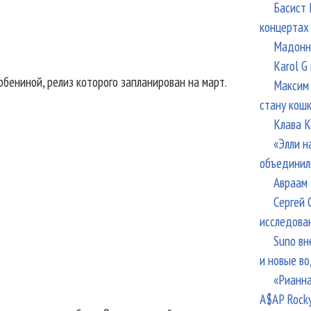
Басист 
концертах
Мадонна
Karol G
бениной, релиз которого запланирован на март.
Максим 
стану кош
Клава К
«Элли н
объединил
Авраам 
Сергей 
исследова
Suno вн
и новые в
«Рианна
A$AP Rock