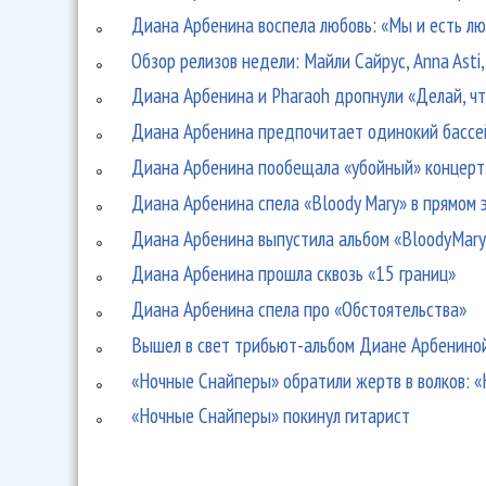
Диана Арбенина воспела любовь: «Мы и есть лю
Обзор релизов недели: Майли Сайрус, Anna Asti,
Диана Арбенина и Pharaoh дропнули «Делай, ч
Диана Арбенина предпочитает одинокий бассей
Диана Арбенина пообещала «убойный» концерт 
Диана Арбенина спела «Bloody Mary» в прямом
Диана Арбенина выпустила альбом «BloodyMary
Диана Арбенина прошла сквозь «15 границ»
Диана Арбенина спела про «Обстоятельства»
Вышел в свет трибьют-альбом Диане Арбенино
«Ночные Снайперы» обратили жертв в волков: «
«Ночные Снайперы» покинул гитарист