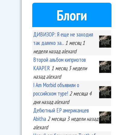
Блоги
ДИВИЗОР: Я еще не заходил
так далеко за...
1 месяц 1
неделя
назад
alexard
Второй альбом киприотов
KA'APER
1 месяц 3 недели
назад
alexard
I Am Morbid объявили о
российском туре!
2 месяца 4
дня
назад
alexard
Дебютный EP американцев
Abitha
2 месяца 3 недели
назад
alexard