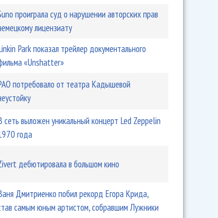
Suno проиграла суд о нарушении авторских прав
немецкому лицензиату
Linkin Park показал трейлер документального
фильма «Unshatter»
РАО потребовало от театра Кадышевой
неустойку
В сеть выложен уникальный концерт Led Zeppelin
1970 года
Zivert дебютировала в большом кино
Ваня Дмитриенко побил рекорд Егора Крида,
став самым юным артистом, собравшим Лужники