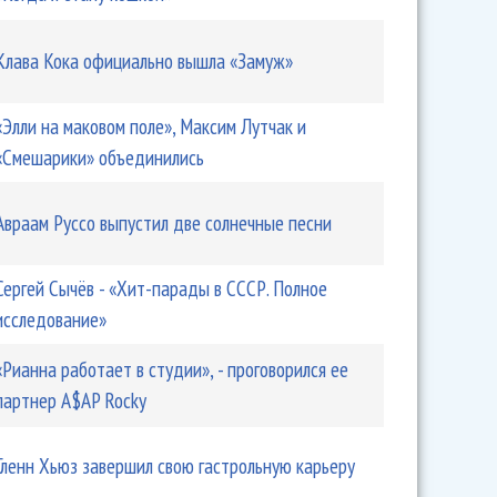
Клава Кока официально вышла «Замуж»
«Элли на маковом поле», Максим Лутчак и
«Смешарики» объединились
Авраам Руссо выпустил две солнечные песни
Сергей Сычёв - «Хит-парады в СССР. Полное
исследование»
«Рианна работает в студии», - проговорился ее
партнер A$AP Rocky
Гленн Хьюз завершил свою гастрольную карьеру