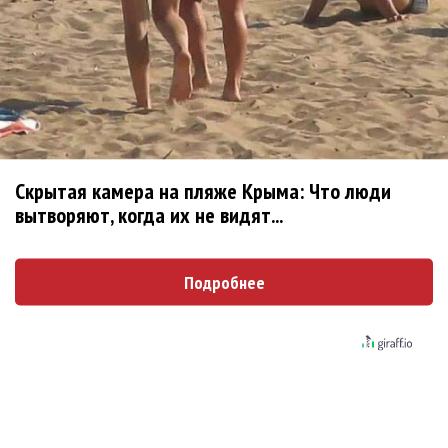
сцене понадобился хит «Морячок», неимоверно растянутый,
и в этой толпе спетый совсем неидеально. Лично мне за
любимого «Морячка» было обидно… Хотя шоу получилось
знатное — букеты от поклонников, пробежки, карабканье по
металлическим трубам вверх и вниз.
Скрытая камера на пляже Крыма: Что люди
вытворяют, когда их не видят...
Подробнее