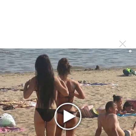
песню. Не уйду! Мы так хотели сюда спуститься, я
так хотела придти сюда именно к вам (указывая
на танцпол и задние трибуны). И вот такое… А вы
можете открыть рот и сказать, что произошло?
Людей много? Вас много! Поэтому рвется
сигнал!»
i
Считаю, что после этого Диана Арбенина просто обязана
написать песню «Дайте сигнал».
Из танцпола Диана еще спела под гитару песню Высоцкого
«Кони привередливые» (кстати, только тут поклонники не
смогли подпеть ей), «Пусть нам повезет» опять же с
ключевой фразой «Это и есть любовь», - а для длинного
путешествия по танцполу и даже по трибуне обратно к