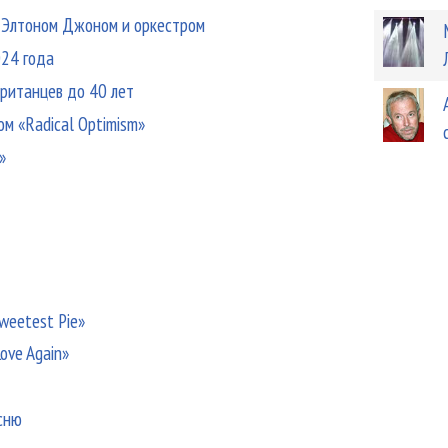
с Элтоном Джоном и оркестром
024 года
британцев до 40 лет
м «Radical Optimism»
»
weetest Pie»
ove Again»
есню