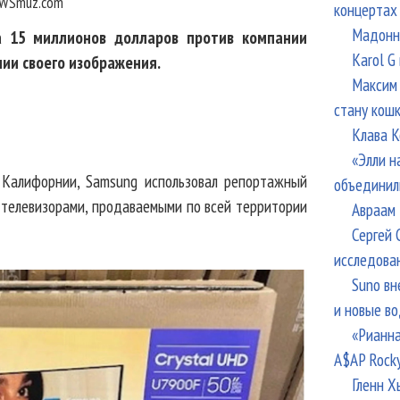
WSmuz.com
концертах
Мадонна
а 15 миллионов долларов против компании
Karol G
нии своего изображения.
Максим 
стану кош
Клава К
«Элли н
 Калифорнии, Samsung использовал репортажный
объединил
 телевизорами, продаваемыми по всей территории
Авраам 
Сергей 
исследова
Suno вн
и новые в
«Рианна
A$AP Rock
Гленн Х