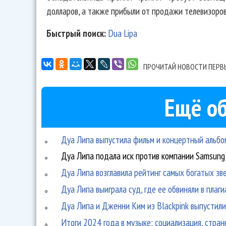
долларов, а также прибыли от продажи телевизоров
Быстрый поиск:
Dua Lipa
ПРОЧИТАЙ НОВОСТИ ПЕРВ
Ещё об
Дуа Липа выпустила фильм и концертный альбом
Дуа Липа подала иск против компании Samsung
Дуа Липа возглавила рейтинг самых богатых зв
Дуа Липа выиграла суд, где ее обвиняли в плаги
Дуа Липа и Дженни Ким из Blackpink выпустили
Итоги 2024 года в музыке: социализация, стран