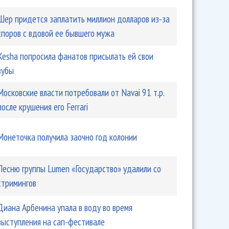
Шер придется заплатить миллион долларов из-за
споров с вдовой ее бывшего мужа
Kesha попросила фанатов присылать ей свои
зубы
Московские власти потребовали от Navai 91 т.р.
после крушения его Ferrari
Монеточка получила заочно год колонии
Песню группы Lumen «Государство» удалили со
стримингов
Диана Арбенина упала в воду во время
выступления на сап-фестивале