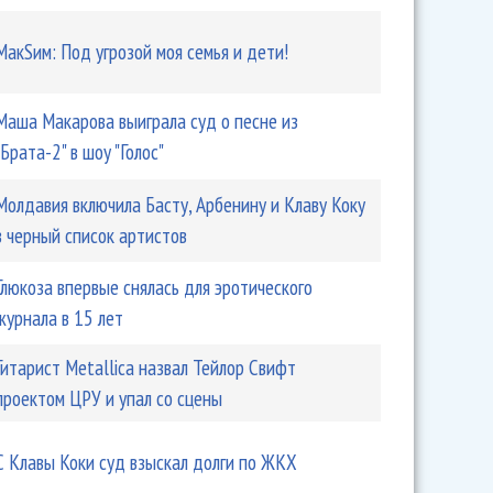
МакSим: Под угрозой моя семья и дети!
Маша Макарова выиграла суд о песне из
"Брата-2" в шоу "Голос"
Молдавия включила Басту, Арбенину и Клаву Коку
в черный список артистов
Глюкоза впервые снялась для эротического
журнала в 15 лет
Гитарист Metallica назвал Тейлор Свифт
проектом ЦРУ и упал со сцены
С Клавы Коки суд взыскал долги по ЖКХ