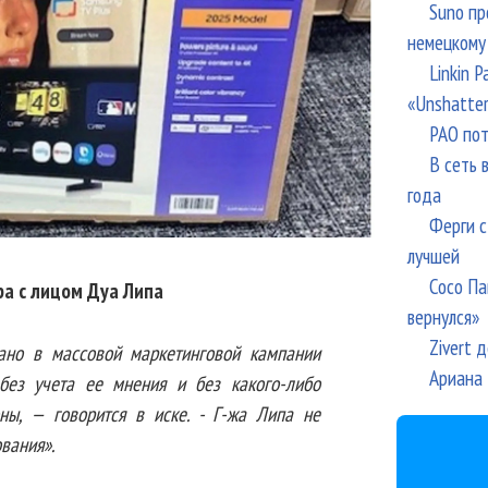
Suno пр
немецкому
Linkin 
«Unshatte
РАО пот
В сеть 
года
Ферги с
лучшей
Сосо Па
ра с лицом Дуа Липа
вернулся»
Zivert 
ано в массовой маркетинговой кампании
Ариана 
 без учета ее мнения и без какого-либо
оны, — говорится в иске. - Г-жа Липа не
ования».