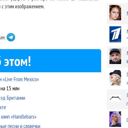
 с этим изображением.
ЫМ:
 этом!
 «Live From Mexico»
 на 15 млн
езд Британии
ате
 клип «Handlebars»
ные песни и словечки