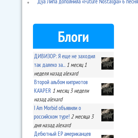
Дуа Липа дополнила «Future Nostalgia» 6 песн
Блоги
ДИВИЗОР: Я еще не заходил
так далеко за...
1 месяц 1
неделя
назад
alexard
Второй альбом киприотов
KA'APER
1 месяц 3 недели
назад
alexard
I Am Morbid объявили о
российском туре!
2 месяца 3
дня
назад
alexard
Дебютный EP американцев