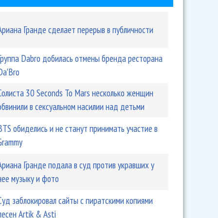
Ариана Гранде сделает перерыв в публичности
Группа Dabro добилась отмены бренда ресторана
Da'Bro
Солиста 30 Seconds To Mars несколько женщин
обвинили в сексуальном насилии над детьми
BTS обиделись и не станут принимать участие в
Grammy
Ариана Гранде подала в суд против укравших у
нее музыку и фото
Суд заблокировал сайты с пиратскими копиями
песен Artik & Asti