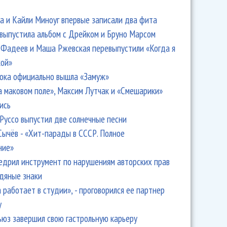
 и Кайли Миноуг впервые записали два фита
 выпустила альбом с Дрейком и Бруно Марсом
Фадеев и Маша Ржевская перевыпустили «Когда я
кой»
ока официально вышла «Замуж»
а маковом поле», Максим Лутчак и «Смешарики»
ись
Руссо выпустил две солнечные песни
Сычёв - «Хит-парады в СССР. Полное
ние»
едрил инструмент по нарушениям авторских прав
одяные знаки
 работает в студии», - проговорился ее партнер
y
ьюз завершил свою гастрольную карьеру