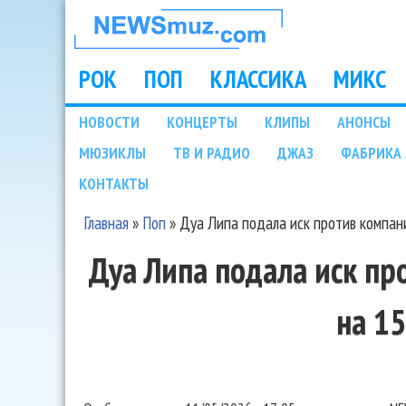
НОВОСТИ
МУЗЫКИ И
РОК
ПОП
КЛАССИКА
МИКС
Main menu
ШОУ БИЗНЕСА
НОВОСТИ
КОНЦЕРТЫ
КЛИПЫ
АНОНСЫ
Подразделы
МЮЗИКЛЫ
ТВ И РАДИО
ДЖАЗ
ФАБРИКА 
NEWSMUZ.COM
КОНТАКТЫ
Главная
»
Поп
»
Дуа Липа подала иск против компан
Вы здесь
Дуа Липа подала иск п
на 1