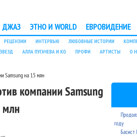
Перейти к основному
содержанию
ДЖАЗ
ЭТНО И WORLD
ЕВРОВИДЕНИЕ
РЕЦЕНЗИИ
ИНТЕРВЬЮ
ЛЮБОВНЫЕ ИСТОРИИ
КОМП
ЗВЕЗД
АЛЛА ПУГАЧЕВА И КО
ПРОФИ
АРТИСТЫ
О 
ии Samsung на 15 млн
ротив компании Samsung
5 млн
Продолж
году
Басист 