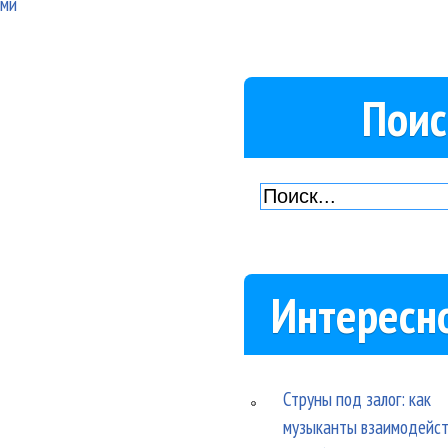
ями
Поис
Интересн
Струны под залог: как
музыканты взаимодейс