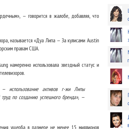
дечным», — говорится в жалобе, добавляя, что
пора, называется «Дуа Липа — За кулисами Austin
вторским правам США.
ung намеренно использовала звездный статус и
телевизоров.
 — использование активов г-жи Липы
 труд по созданию успешного бренда», —
щения ущерба в размере не менее 15 миллионов