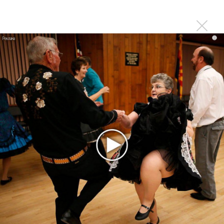
Авраам Руссо выпустил две солнечные песни
Сергей Сычёв - «Хит-парады в СССР. Полное
i
исследование»
Suno внедрил инструмент по нарушениям авторских
прав и новые водяные знаки
«Рианна работает в студии», - проговорился ее
партнер A$AP Rocky
Гленн Хьюз завершил свою гастрольную карьеру
Suno проиграла суд о нарушении авторских прав
немецкому лицензиату
Linkin Park показал трейлер документального фильма
«Unshatter»
РАО потребовало от театра Кадышевой неустойку
В сеть выложен уникальный концерт Led Zeppelin
1970 года
Ферги стала петь в Black Eyed Peas, чтобы стать