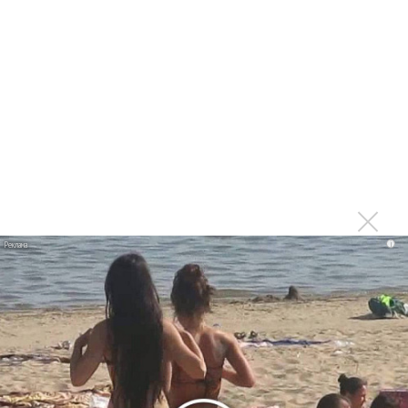
Сергей Сычёв - «Хит-парады в СССР. Полное
исследование»
Suno внедрил инструмент по нарушениям авторских
прав и новые водяные знаки
«Рианна работает в студии», - проговорился ее
партнер A$AP Rocky
Гленн Хьюз завершил свою гастрольную карьеру
Suno проиграла суд о нарушении авторских прав
немецкому лицензиату
i
Linkin Park показал трейлер документального фильма
«Unshatter»
РАО потребовало от театра Кадышевой неустойку
В сеть выложен уникальный концерт Led Zeppelin
1970 года
Ферги стала петь в Black Eyed Peas, чтобы стать