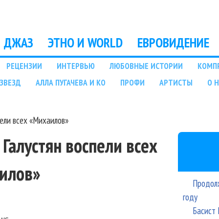
Перейти к основному
содержанию
ДЖАЗ
ЭТНО И WORLD
ЕВРОВИДЕНИЕ
РЕЦЕНЗИИ
ИНТЕРВЬЮ
ЛЮБОВНЫЕ ИСТОРИИ
КОМП
ЗВЕЗД
АЛЛА ПУГАЧЕВА И КО
ПРОФИ
АРТИСТЫ
О 
пели всех «Михаилов»
 Галустян воспели всех
илов»
Продолж
году
Басист 