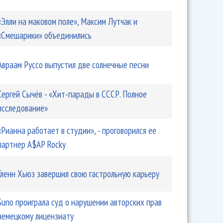
«Элли на маковом поле», Максим Лутчак и
«Смешарики» объединились
Авраам Руссо выпустил две солнечные песни
Сергей Сычёв - «Хит-парады в СССР. Полное
исследование»
«Рианна работает в студии», - проговорился ее
партнер A$AP Rocky
Гленн Хьюз завершил свою гастрольную карьеру
Suno проиграла суд о нарушении авторских прав
немецкому лицензиату