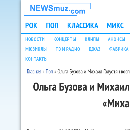
НОВОСТИ
МУЗЫКИ И
РОК
ПОП
КЛАССИКА
МИКС
Main menu
ШОУ БИЗНЕСА
НОВОСТИ
КОНЦЕРТЫ
КЛИПЫ
АНОНСЫ
Подразделы
МЮЗИКЛЫ
ТВ И РАДИО
ДЖАЗ
ФАБРИКА 
NEWSMUZ.COM
КОНТАКТЫ
Главная
»
Поп
»
Ольга Бузова и Михаил Галустян вос
Вы здесь
Ольга Бузова и Михаил
«Миха