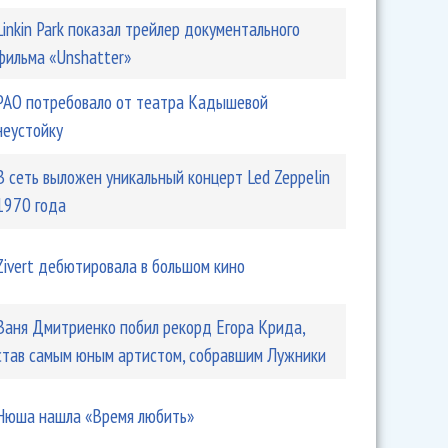
Linkin Park показал трейлер документального
фильма «Unshatter»
РАО потребовало от театра Кадышевой
неустойку
В сеть выложен уникальный концерт Led Zeppelin
1970 года
Zivert дебютировала в большом кино
Ваня Дмитриенко побил рекорд Егора Крида,
став самым юным артистом, собравшим Лужники
Нюша нашла «Время любить»