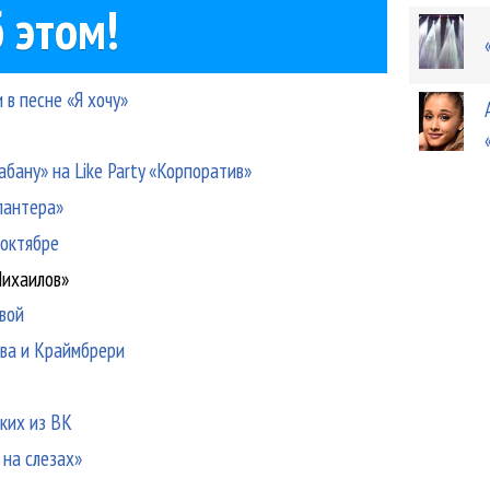
 этом!
 в песне «Я хочу»
бану» на Like Party «Корпоратив»
пантера»
 октябре
Михаилов»
вой
ова и Краймбрери
ских из ВК
 на слезах»