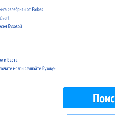
инга селебрити от Forbes
Zivert
есен Бузовой
ва и Баста
лючите мозг и слушайте Бузову»
Поис