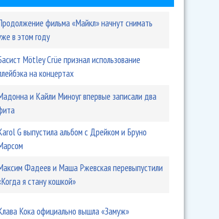
Продолжение фильма «Майкл» начнут снимать
уже в этом году
Басист Mötley Crüe признал использование
плейбэка на концертах
Мадонна и Кайли Миноуг впервые записали два
фита
Karol G выпустила альбом с Дрейком и Бруно
Марсом
Максим Фадеев и Маша Ржевская перевыпустили
«Когда я стану кошкой»
Клава Кока официально вышла «Замуж»