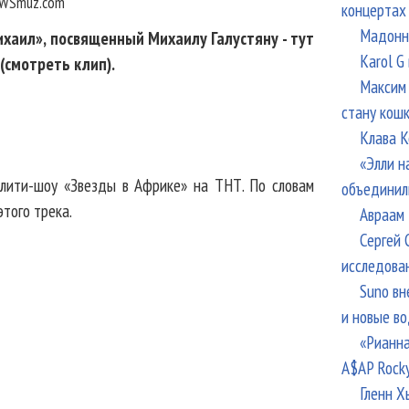
WSmuz.com
концертах
Мадонна
ихаил», посвященный Михаилу Галустяну - тут
Karol G
(смотреть клип).
Максим 
стану кош
Клава К
«Элли н
алити-шоу «Звезды в Африке» на ТНТ. По словам
объединил
того трека.
Авраам 
Сергей 
исследова
Suno вн
и новые в
«Рианна
A$AP Rock
Гленн Х