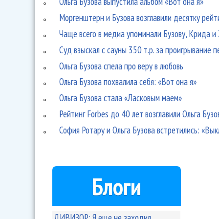
Ольга Бузова выпустила альбом «Вот она я»
Моргенштерн и Бузова возглавили десятку рейт
Чаще всего в медиа упоминали Бузову, Крида и 
Суд взыскал с сауны 350 т.р. за проигрывание п
Ольга Бузова спела про веру в любовь
Ольга Бузова похвалила себя: «Вот она я»
Ольга Бузова стала «Ласковым маем»
Рейтинг Forbes до 40 лет возглавили Ольга Бузо
София Ротару и Ольга Бузова встретились: «Вык
Блоги
ДИВИЗОР: Я еще не заходил