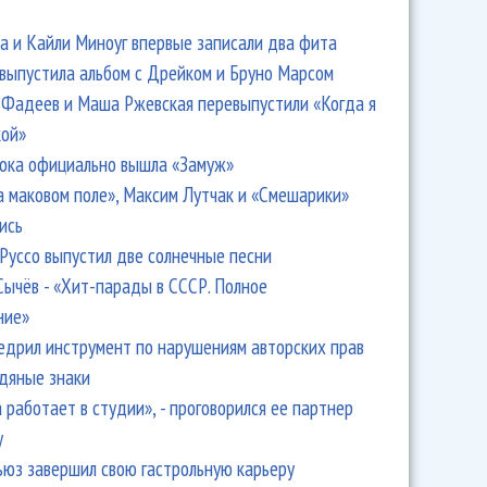
 и Кайли Миноуг впервые записали два фита
 выпустила альбом с Дрейком и Бруно Марсом
Фадеев и Маша Ржевская перевыпустили «Когда я
кой»
ока официально вышла «Замуж»
а маковом поле», Максим Лутчак и «Смешарики»
ись
Руссо выпустил две солнечные песни
Сычёв - «Хит-парады в СССР. Полное
ние»
едрил инструмент по нарушениям авторских прав
одяные знаки
 работает в студии», - проговорился ее партнер
y
ьюз завершил свою гастрольную карьеру