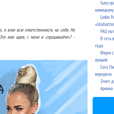
Suno пр
немецкому
Linkin 
«Unshatte
, я взял всю ответственность на себя. Не
РАО пот
Это моя идея, с меня и спрашивайте»? -
В сеть 
года
Ферги с
лучшей
Сосо Па
вернулся»
Zivert 
Ариана 