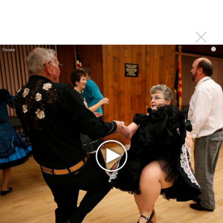
«Элли на маковом поле», Максим Лутчак и
«Смешарики» объединились
Авраам Руссо выпустил две солнечные песни
Сергей Сычёв - «Хит-парады в СССР. Полное
i
исследование»
Suno внедрил инструмент по нарушениям авторских
прав и новые водяные знаки
«Рианна работает в студии», - проговорился ее
партнер A$AP Rocky
Гленн Хьюз завершил свою гастрольную карьеру
Suno проиграла суд о нарушении авторских прав
немецкому лицензиату
Linkin Park показал трейлер документального фильма
«Unshatter»
РАО потребовало от театра Кадышевой неустойку
В сеть выложен уникальный концерт Led Zeppelin