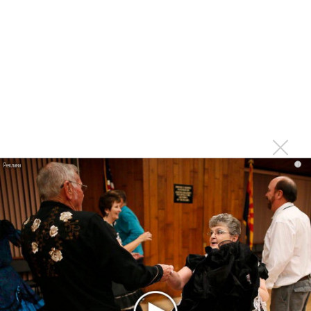
Самые популярные артисты и концертные площадки в
России-2025
Spotify: предпочтение англоязычной музыки в поп-
музыке постепенно исчезает
Какую музыку включают к 8 марта в магазинах и
ресторанах?
Названы самые обсуждаемые певицы России
Назван самый популярный исполнитель у таксистов и
i
курьеров
Последнее
Kara Kross обнимает каждый «Новый день»
Продолжение фильма «Майкл» начнут снимать уже в