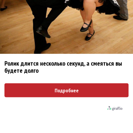
Kara Kross обнимает каждый «Новый день»
Продолжение фильма «Майкл» начнут
снимать уже в этом году
Басист Mötley Crüe признал использование
Ролик длится несколько секунд, а смеяться вы
плейбэка на концертах
будете долго
Мадонна и Кайли Миноуг впервые записали
два фита
Подробнее
Karol G выпустила альбом с Дрейком и Бруно
Марсом
Максим Фадеев и Маша Ржевская
перевыпустили «Когда я стану кошкой»