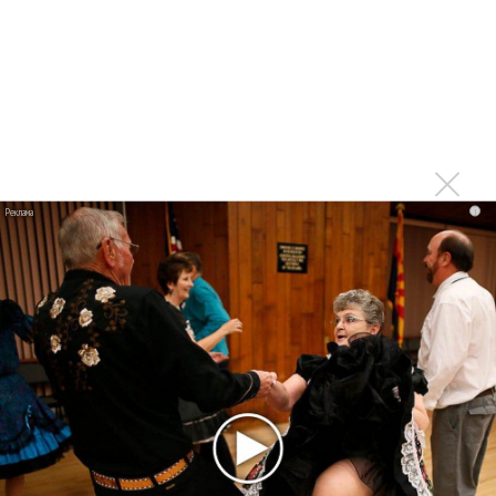
Гленн Хьюз завершил свою гастрольную карьеру
Suno проиграла суд о нарушении авторских прав
немецкому лицензиату
Linkin Park показал трейлер документального фильма
«Unshatter»
РАО потребовало от театра Кадышевой неустойку
В сеть выложен уникальный концерт Led Zeppelin
i
1970 года
Ферги стала петь в Black Eyed Peas, чтобы стать
лучшей
Сосо Павлиашвили и Максим Фадеев показали клип «Я
не вернулся»
Zivert дебютировала в большом кино
Новое