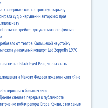
y
ьюз завершил свою гастрольную карьеру
оиграла суд о нарушении авторских прав
 лицензиату
Park показал трейлер документального фильма
r»
ребовало от театра Кадышевой неустойку
выложен уникальный концерт Led Zeppelin 1970
тала петь в Black Eyed Peas, чтобы стать
влиашвили и Максим Фадеев показали клип «Я не
дебютировала в большом кино
Гранде сделает перерыв в публичности
итриенко побил рекорд Егора Крида, став самым