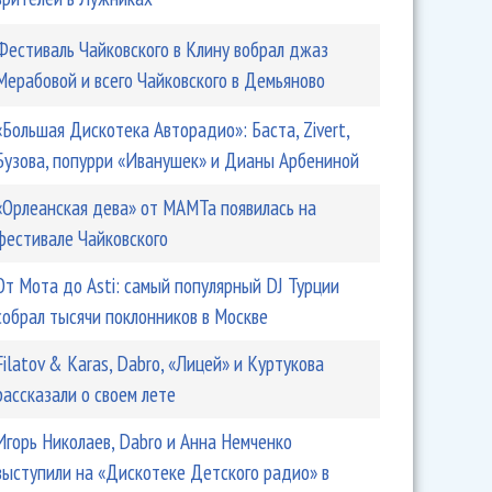
Фестиваль Чайковского в Клину вобрал джаз
Мерабовой и всего Чайковского в Демьяново
«Большая Дискотека Авторадио»: Баста, Zivert,
Бузова, попурри «Иванушек» и Дианы Арбениной
«Орлеанская дева» от МАМТа появилась на
фестивале Чайковского
От Мота до Asti: самый популярный DJ Турции
собрал тысячи поклонников в Москве
Filatov & Karas, Dabro, «Лицей» и Куртукова
рассказали о своем лете
Игорь Николаев, Dabro и Анна Немченко
выступили на «Дискотеке Детского радио» в