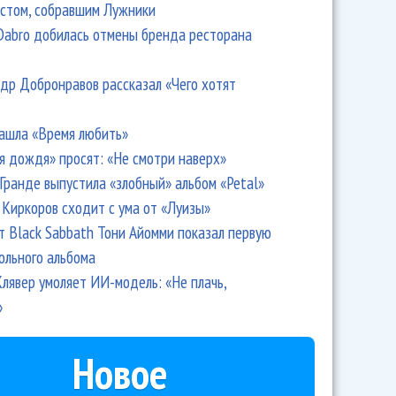
стом, собравшим Лужники
Dabro добилась отмены бренда ресторана
др Добронравов рассказал «Чего хотят
ашла «Время любить»
я дождя» просят: «Не смотри наверх»
Гранде выпустила «злобный» альбом «Petal»
Киркоров сходит с ума от «Луизы»
т Black Sabbath Тони Айомми показал первую
ольного альбома
лявер умоляет ИИ-модель: «Не плачь,
»
Новое