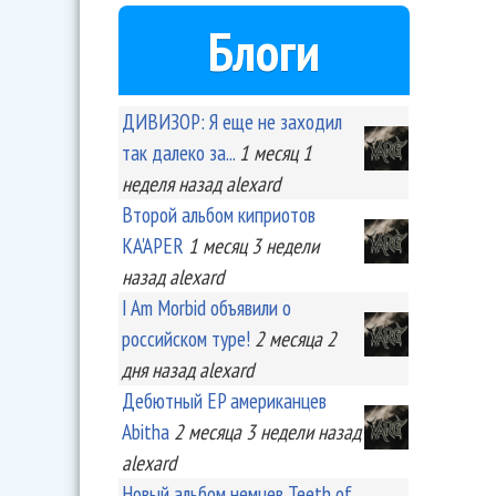
Блоги
ДИВИЗОР: Я еще не заходил
так далеко за...
1 месяц 1
неделя
назад
alexard
Второй альбом киприотов
KA'APER
1 месяц 3 недели
назад
alexard
I Am Morbid объявили о
российском туре!
2 месяца 2
дня
назад
alexard
Дебютный EP американцев
Abitha
2 месяца 3 недели
назад
alexard
Новый альбом немцев Teeth of