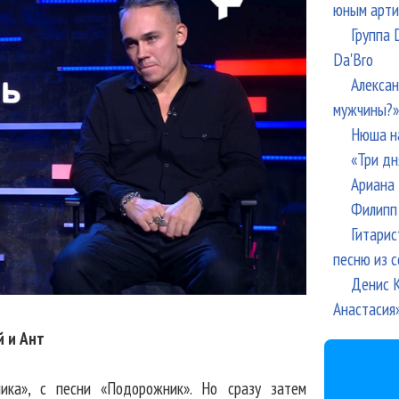
юным арти
Группа 
Da'Bro
Алексан
мужчины?»
Нюша н
«Три дн
Ариана 
Филипп 
Гитарис
песню из с
Денис К
Анастасия
 и Ант
ика», с песни «Подорожник». Но сразу затем