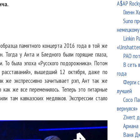
A$AP Rock
ича.
Гленн Х
Suno пр
немецкому
Linkin 
образца памятного концерта 2016 года в той же
«Unshatte
н. Тогда у Анта и Бледного были горящие глаза,
РАО пот
и. То была эпоха «Русского подорожника». Потом
В сеть 
и расставаний», вышедший 12 октября, даже по
года
к же экспрессивно зачитывает рэп, Ант так же
Ферги с
 как же все переменилось. Теперь это гитарные
лучшей
или там кавказских медляков. Экспрессии стало
Сосо Па
вернулся»
Zivert 
Ариана 
Ваня Дм