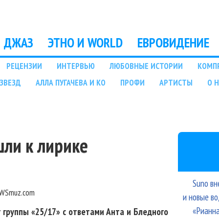
Перейти к основному
содержанию
ДЖАЗ
ЭТНО И WORLD
ЕВРОВИДЕНИЕ
РЕЦЕНЗИИ
ИНТЕРВЬЮ
ЛЮБОВНЫЕ ИСТОРИИ
КОМП
ЗВЕЗД
АЛЛА ПУГАЧЕВА И КО
ПРОФИ
АРТИСТЫ
О 
шли к лирике
Suno вн
WSmuz.com
и новые в
«Рианна
 группы «25/17» с ответами Анта и Бледного