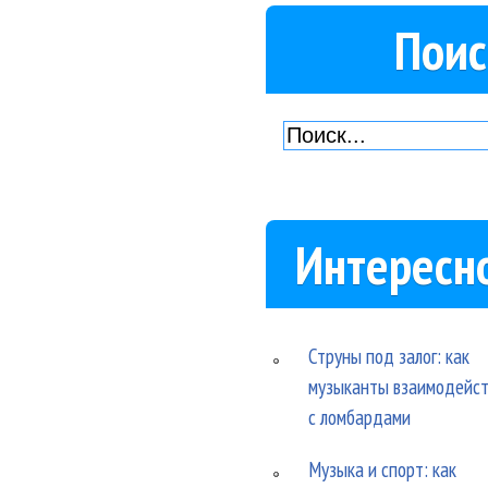
Поис
Интересн
Струны под залог: как
музыканты взаимодейс
с ломбардами
Музыка и спорт: как