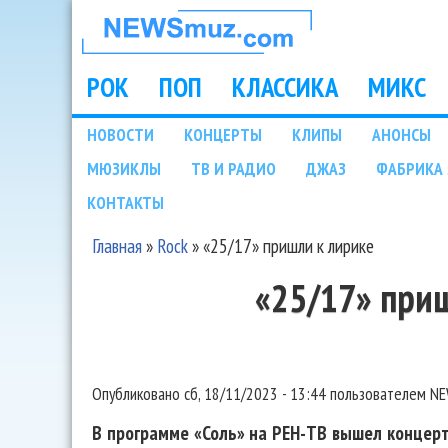
НОВОСТИ
МУЗЫКИ И
РОК
ПОП
КЛАССИКА
МИКС
Main menu
ШОУ БИЗНЕСА
НОВОСТИ
КОНЦЕРТЫ
КЛИПЫ
АНОНСЫ
Подразделы
МЮЗИКЛЫ
ТВ И РАДИО
ДЖАЗ
ФАБРИКА 
NEWSMUZ.COM
КОНТАКТЫ
Главная
»
Rock
»
«25/17» пришли к лирике
Вы здесь
«25/17» при
Опубликовано
сб, 18/11/2023 - 13:44
пользователем
NE
В программе «Соль» на РЕН-ТВ вышел концерт