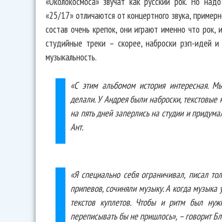
«Околокосмоса» звучат как русский рок. Но над
«25/17» отличаются от концертного звука, примерно
состав очень крепок, они играют именно что рок, 
студийные треки – скорее, наброски рэп-идей и
музыкальность.
«С этим альбомом история интересная. М
делали. У Андрея были наброски, текстовые 
на пять дней заперлись на студии и придума
Ант.
«Я специально себя ограничивал, писал тол
припевов, сочиняли музыку. А когда музыка
текстов куплетов. Чтобы и ритм был нуж
переписывать бы не пришлось», – говорит Б