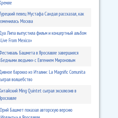
Кремле
Турецкий певец Мустафа Сандал рассказал, как
изменилась Москва
Дуа Липа выпустила фильм и концертный альбом
«Live From Mexico»
Фестиваль Башмета в Ярославле завершился
«Бедными людьми» с Евгением Мироновым
Дивное барокко из Италии: La Magnific Comunita
сыграл волшебство
Китайский Ming Quintet сыграл эксклюзив в
Ярославле
Юрий Башмет показал авторскую версию
«Иоланты» в Ярославле