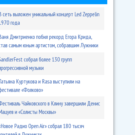
В сеть выложен уникальный концерт Led Zeppelin
1970 года
Ваня Дмитриенко побил рекорд Егора Крида,
став самым юным артистом, собравшим Лужники
SandlerFest собрал более 130 групп
прогрессивной музыки
Татьяна Куртукова и Rasa выступили на
фестивале «Фолково»
Фестиваль Чайковского в Клину завершили Денис
Мацуев и «Солисты Москвы»
«Новое Радио Open Air» собрал 180 тысяч
зрителей в Лужниках