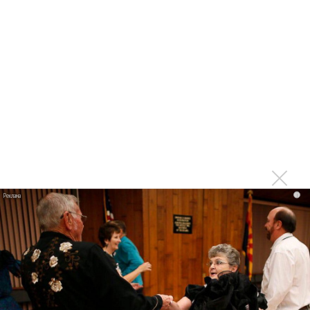
Продолжение фильма «Майкл» начнут снимать уже в
этом году
Басист Mötley Crüe признал использование плейбэка
на концертах
Мадонна и Кайли Миноуг впервые записали два
фита
Karol G выпустила альбом с Дрейком и Бруно
Марсом
Максим Фадеев и Маша Ржевская перевыпустили
i
«Когда я стану кошкой»
Клава Кока официально вышла «Замуж»
«Элли на маковом поле», Максим Лутчак и
«Смешарики» объединились
Авраам Руссо выпустил две солнечные песни
Сергей Сычёв - «Хит-парады в СССР. Полное