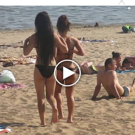
прав и новые водяные знаки
i
«Рианна работает в студии», - проговорился ее
партнер A$AP Rocky
Гленн Хьюз завершил свою гастрольную карьеру
Suno проиграла суд о нарушении авторских прав
немецкому лицензиату
Linkin Park показал трейлер документального фильма
«Unshatter»
РАО потребовало от театра Кадышевой неустойку
В сеть выложен уникальный концерт Led Zeppelin
1970 года
Ферги стала петь в Black Eyed Peas, чтобы стать
лучшей
Сосо Павлиашвили и Максим Фадеев показали клип «Я
не вернулся»
Zivert дебютировала в большом кино