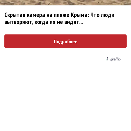
Ариана Гранде сделает перерыв в публичности
Скрытая камера на пляже Крыма: Что люди
Новое
вытворяют, когда их не видят...
Подробнее
Продолжение фильма «Майкл» начнут
снимать уже в этом году
Басист Mötley Crüe признал использование
плейбэка на концертах
Мадонна и Кайли Миноуг впервые записали
два фита
Karol G выпустила альбом с Дрейком и Бруно
Марсом