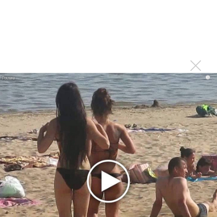
РАО потребовало от театра Кадышевой неустойку
В сеть выложен уникальный концерт Led Zeppelin
1970 года
Ферги стала петь в Black Eyed Peas, чтобы стать
лучшей
Сосо Павлиашвили и Максим Фадеев показали клип «Я
i
не вернулся»
Zivert дебютировала в большом кино
Ариана Гранде сделает перерыв в публичности
Ваня Дмитриенко побил рекорд Егора Крида, став
самым юным артистом, собравшим Лужники
Группа Dabro добилась отмены бренда ресторана
Da'Bro
Александр Добронравов рассказал «Чего хотят
мужчины?»
Нюша нашла «Время любить»