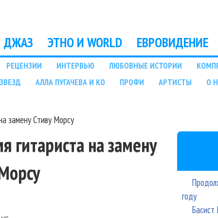
Перейти к основному
содержанию
ДЖАЗ
ЭТНО И WORLD
ЕВРОВИДЕНИЕ
РЕЦЕНЗИИ
ИНТЕРВЬЮ
ЛЮБОВНЫЕ ИСТОРИИ
КОМП
ЗВЕЗД
АЛЛА ПУГАЧЕВА И КО
ПРОФИ
АРТИСТЫ
О 
 на замену Стиву Морсу
мя гитариста на замену
 Морсу
Продолж
году
Басист 