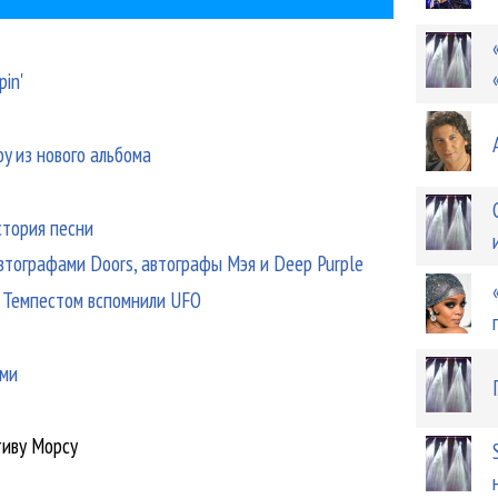
pin'
oy из нового альбома
стория песни
втографами Doors, автографы Мэя и Deep Purple
 Темпестом вспомнили UFO
ами
тиву Морсу