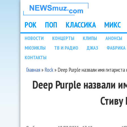
НОВОСТИ
МУЗЫКИ И
РОК
ПОП
КЛАССИКА
МИКС
Main menu
ШОУ БИЗНЕСА
НОВОСТИ
КОНЦЕРТЫ
КЛИПЫ
АНОНСЫ
Подразделы
МЮЗИКЛЫ
ТВ И РАДИО
ДЖАЗ
ФАБРИКА 
NEWSMUZ.COM
КОНТАКТЫ
Главная
»
Rock
»
Deep Purple назвали имя гитариста
Вы здесь
Deep Purple назвали и
Стиву