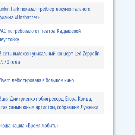
Linkin Park показал трейлер документального
фильма «Unshatter»
РАО потребовало от театра Кадышевой
неустойку
В сеть выложен уникальный концерт Led Zeppelin
1970 года
Zivert дебютировала в большом кино
Ваня Дмитриенко побил рекорд Егора Крида,
став самым юным артистом, собравшим Лужники
Нюша нашла «Время любить»