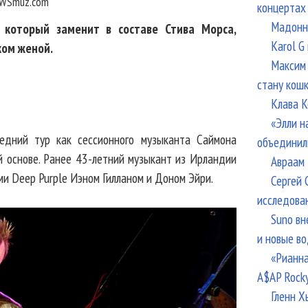
WSmuz.com
концертах
Мадонна
, который заменит в составе Стива Морса,
Karol G
ком женой.
Максим 
стану кош
Клава К
«Элли н
ледний тур как сессионного музыканта Саймона
объединил
й основе. Ранее 43-летний музыкант из Ирландии
Авраам 
ми Deep Purple Иэном Гилланом и Доном Эйри.
Сергей 
исследова
Suno вн
и новые в
«Рианна
A$AP Rock
Гленн Х