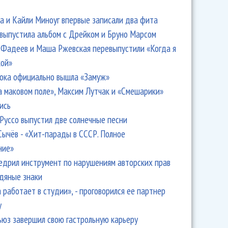
 и Кайли Миноуг впервые записали два фита
 выпустила альбом с Дрейком и Бруно Марсом
Фадеев и Маша Ржевская перевыпустили «Когда я
кой»
ока официально вышла «Замуж»
а маковом поле», Максим Лутчак и «Смешарики»
ись
Руссо выпустил две солнечные песни
Сычёв - «Хит-парады в СССР. Полное
ние»
едрил инструмент по нарушениям авторских прав
одяные знаки
 работает в студии», - проговорился ее партнер
y
ьюз завершил свою гастрольную карьеру