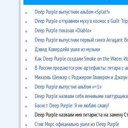
Deep Purple выпустили альбом «Splat!»
Deep Purple отправили муху в космос в Guilt Trip
Deep Purple показал «Diablo»
Deep Purple выпустили первый сингл Arragant B
Дэвид Ковердейл ушел из музыки
Как Deep Purple создали Smoke on the Water. И
В России продаются рок-артефакты: гитара с а
Михаэль Шенкер с Роджером Гловером и Джоуи
Deep Purple выпустил альбом «=1»
Deep Purple назвали себя ленивыми халтурщик
Басист Deep Purple: Я не люблю славу!
Deep Purple назвали имя гитариста на замену С
Стив Морс официально ушел из Deep Purple