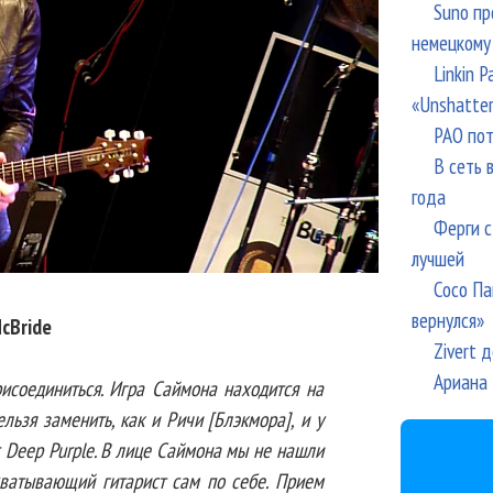
Suno пр
немецкому
Linkin 
«Unshatte
РАО пот
В сеть 
года
Ферги с
лучшей
Сосо Па
вернулся»
cBride
Zivert 
Ариана 
исоединиться. Игра Саймона находится на
льзя заменить, как и Ричи [Блэкмора], и у
с Deep Purple. В лице Саймона мы не нашли
хватывающий гитарист сам по себе. Прием