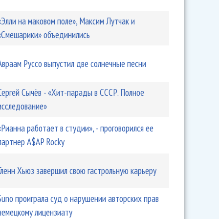
«Элли на маковом поле», Максим Лутчак и
«Смешарики» объединились
Авраам Руссо выпустил две солнечные песни
Сергей Сычёв - «Хит-парады в СССР. Полное
исследование»
«Рианна работает в студии», - проговорился ее
партнер A$AP Rocky
Гленн Хьюз завершил свою гастрольную карьеру
Suno проиграла суд о нарушении авторских прав
немецкому лицензиату