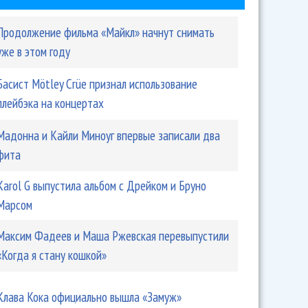
Продолжение фильма «Майкл» начнут снимать
уже в этом году
Басист Mötley Crüe признал использование
плейбэка на концертах
Мадонна и Кайли Миноуг впервые записали два
фита
Karol G выпустила альбом с Дрейком и Бруно
Марсом
Максим Фадеев и Маша Ржевская перевыпустили
«Когда я стану кошкой»
Клава Кока официально вышла «Замуж»