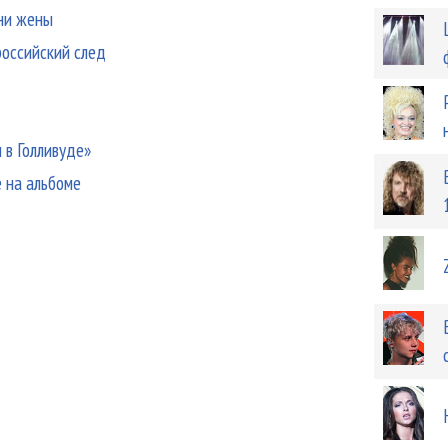
зни жены
российский след
в Голливуде»
е на альбоме