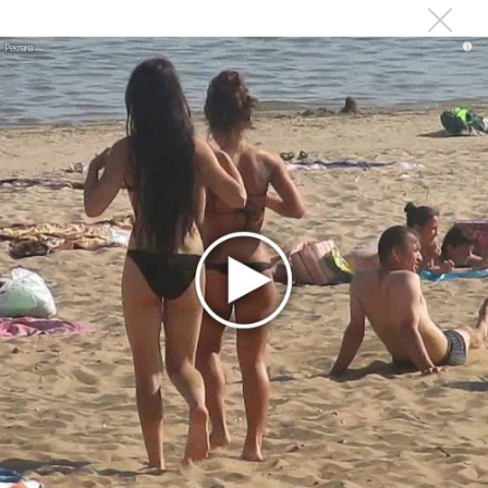
немецкому лицензиату
Linkin Park показал трейлер документального фильма
i
«Unshatter»
РАО потребовало от театра Кадышевой неустойку
В сеть выложен уникальный концерт Led Zeppelin
1970 года
Ферги стала петь в Black Eyed Peas, чтобы стать
лучшей
Сосо Павлиашвили и Максим Фадеев показали клип «Я
не вернулся»
Zivert дебютировала в большом кино
Ариана Гранде сделает перерыв в публичности
Ваня Дмитриенко побил рекорд Егора Крида, став
самым юным артистом, собравшим Лужники
Группа Dabro добилась отмены бренда ресторана
Da'Bro