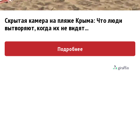
Александр Добронравов рассказал «Чего хотят
мужчины?»
Скрытая камера на пляже Крыма: Что люди
вытворяют, когда их не видят...
Новое
Подробнее
Максим Фадеев и Маша Ржевская
перевыпустили «Когда я стану кошкой»
Клава Кока официально вышла «Замуж»
«Элли на маковом поле», Максим Лутчак и
«Смешарики» объединились
Авраам Руссо выпустил две солнечные песни