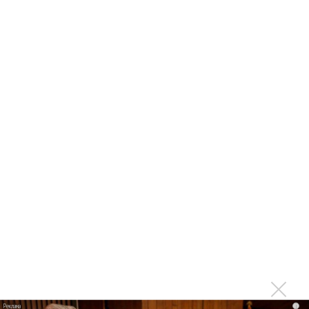
Басист Mötley Crüe признал использование плейбэка
на концертах
Мадонна и Кайли Миноуг впервые записали два
фита
Karol G выпустила альбом с Дрейком и Бруно
Марсом
Максим Фадеев и Маша Ржевская перевыпустили
«Когда я стану кошкой»
Клава Кока официально вышла «Замуж»
«Элли на маковом поле», Максим Лутчак и
«Смешарики» объединились
Авраам Руссо выпустил две солнечные песни
Сергей Сычёв - «Хит-парады в СССР. Полное
исследование»
Suno внедрил инструмент по нарушениям авторских
прав и новые водяные знаки
i