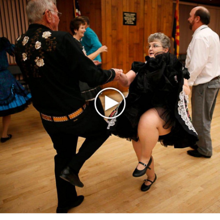
«Рианна работает в студии», - проговорился ее
партнер A$AP Rocky
Гленн Хьюз завершил свою гастрольную карьеру
Suno проиграла суд о нарушении авторских прав
немецкому лицензиату
Linkin Park показал трейлер документального фильма
«Unshatter»
РАО потребовало от театра Кадышевой неустойку
В сеть выложен уникальный концерт Led Zeppelin
1970 года
Ферги стала петь в Black Eyed Peas, чтобы стать
лучшей
Сосо Павлиашвили и Максим Фадеев показали клип «Я
не вернулся»
Zivert дебютировала в большом кино