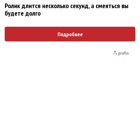
Новое
Ролик длится несколько секунд, а смеяться вы
будете долго
Подробнее
Kara Kross обнимает каждый «Новый день»
Продолжение фильма «Майкл» начнут
снимать уже в этом году
Басист Mötley Crüe признал использование
плейбэка на концертах
Мадонна и Кайли Миноуг впервые записали
два фита
Karol G выпустила альбом с Дрейком и Бруно
Марсом